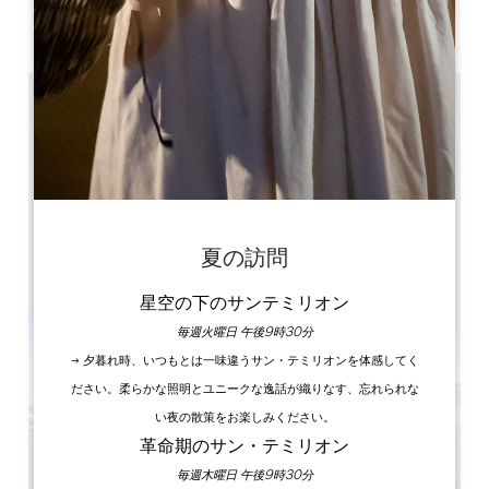
AM
AM
AM
AM
AM
AM
AM
PM
PM
PM
PM
PM
PM
PM
0.7 km
9時～12時30分／14時～17時30分
10h30, 11h15, 12h, 12h45*, 14h, 14h45, 15h30, 16h15,
17h, 17h45* (12h45* et 17h45*: pas d'arrêt au
château)
Train + Visite des caves monolithes + Dégustation :
1h20
60
24 開演1時間前
夏の訪問
GPSコードをコピーする
星空の下のサンテミリオン
毎週火曜日 午後9時30分
→ 夕暮れ時、いつもとは一味違うサン・テミリオンを体感してく
ださい。柔らかな照明とユニークな逸話が織りなす、忘れられな
い夜の散策をお楽しみください。
革命期のサン・テミリオン
毎週木曜日 午後9時30分