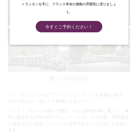
→ ランタンを手に、フランス革命の激動の雰囲気に浸りましょ
う。
今すぐご予約ください！
すべての写真を見る
サン・テミリオンのグラン・クリュ・クラッセ第1級を巡る、
忘れられない、楽しくて勉強になるツアー。
サンテミリオンにお越しの際は、小さな観光列車に乗って、城
壁に囲まれた中世の町のモニュメントや、ブドウ畑、世界遺産
に登録された名高いシャトーを見学されることを強くお勧めし
ます。