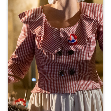
Leaflet
より
15€
Le Train des Grands Vignobles
Espace Villemaurine - D243 BP 73
33330 SAINT-EMILION
05 57 51 30 71
06 07 32 37 94
faniest@orange.fr
開幕月
1
2
3
4
5
6
7
8
9
1
1
1
開幕日
ル
火
水
木
金
土
日