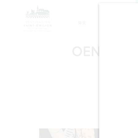
発見
滞在
モノリシック教会ツアー
OENANIM -
L'O