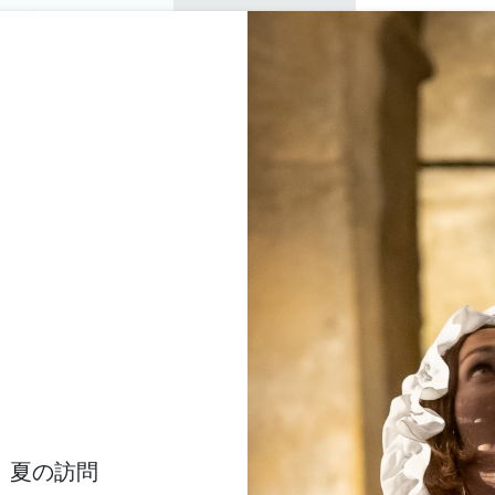
プライベートツアー
セミナー
0
バスケッ
楽しむ
アジェンダ
今年の夏
訪問すべきシャトー
 ESCAPE WINE ET IN
ENOLOGIE EN CRU CL
SAINT-EMILION
ホーム
Oenanim - Escape Wine et initiation à l'oenologie en cru classé
説明
料金
言語
支払い方法
サービス
夏の訪問