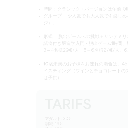
時間
：クラシック・バージョンは午前10時
グループ：
少人数でも大人数でも楽しめ
ジ）。
形式
：脱出ゲームへの挑戦＋サンテミリ
試食付き醸造学入門 - 脱出ゲーム1時間
3～4名様29€/人、5～6名様27€/人、
10歳未満のお子様をお連れの場合は
、4
イスティング（ワインとチョコレートのア
は子供）
TARIFS
アダルト: 30€
削減: 19€