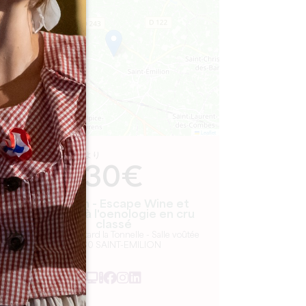
−
Leaflet
より
30€
Oenanim - Escape Wine et
initiation à l'oenologie en cru
classé
Château Balestard la Tonnelle - Salle voûtée
33330 SAINT-EMILION