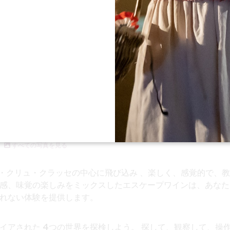
すべての写真を見る
・クリュ・クラッセの
中心に飛び込み
、楽しく、感覚的で、教
感、味覚の楽しみをミックスしたエスケープワインは、あなた
れない体験を提供します。
パイアされた
4つの世界を
探検しよう。
探して、観察して、操