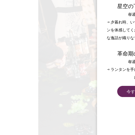
星空の
毎週
→ 夕暮れ時、
ンを体感してく
な逸話が織りな
革命期
毎週
→ ランタンを
今す