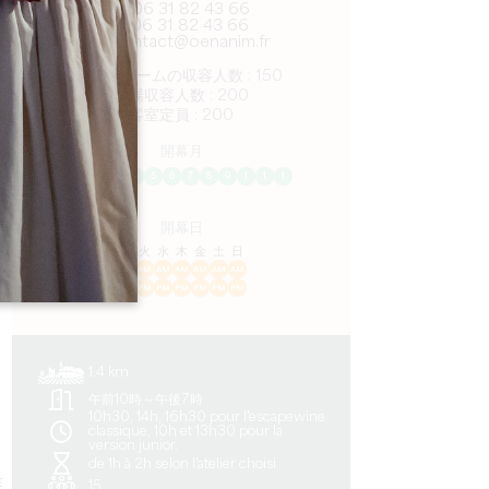
06 31 82 43 66
06 31 82 43 66
contact@oenanim.fr
U字型ルームの収容人数 : 150
劇場収容人数 : 200
客室定員 : 200
開幕月
1
2
3
4
5
6
7
8
9
1
1
1
開幕日
ル
火
水
木
金
土
日
AM
AM
AM
AM
AM
AM
AM
PM
PM
PM
PM
PM
PM
PM
1.4 km
午前10時～午後7時
10h30, 14h, 16h30 pour l'escapewine
classique, 10h et 13h30 pour la
version junior.
de 1h à 2h selon l'atelier choisi
作
15