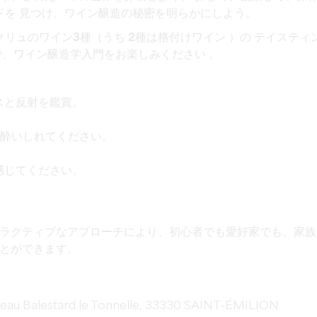
ドを
見つけ、ワイン醸造の秘密を明らかにしよう。
クリュのワイン3種
（うち
2種は格付けワイン
）の
テイスティ
で
、ワイン醸造学入門を
お楽しみください
。
スと反射を鑑賞。
に酔いしれてください。
感じてください。
ラクティブなアプローチにより、初心者でも愛好家でも、家族
とができます。
eau Balestard le Tonnelle, 33330 SAINT-ÉMILION