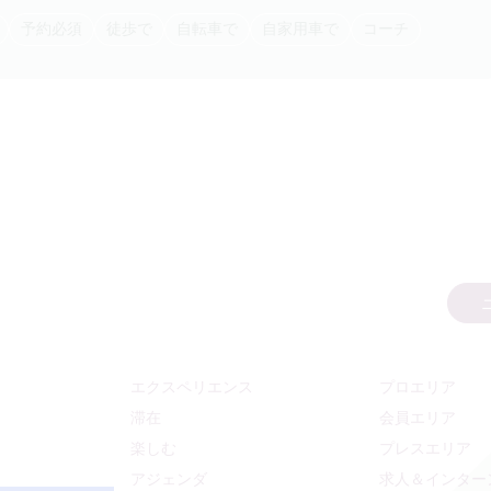
予約必須
徒歩で
自転車で
自家用車で
コーチ
エクスペリエンス
プロエリア
滞在
会員エリア
楽しむ
プレスエリア
アジェンダ
求人＆インター