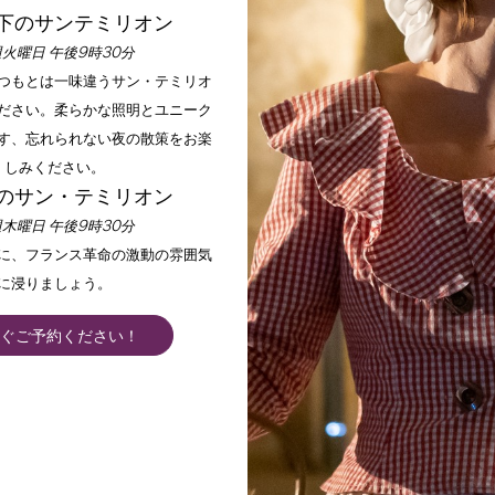
下のサンテミリオン
火曜日 午後9時30分
いつもとは一味違うサン・テミリオ
ださい。柔らかな照明とユニーク
す、忘れられない夜の散策をお楽
しみください。
のサン・テミリオン
木曜日 午後9時30分
手に、フランス革命の激動の雰囲気
に浸りましょう。
ぐご予約ください！