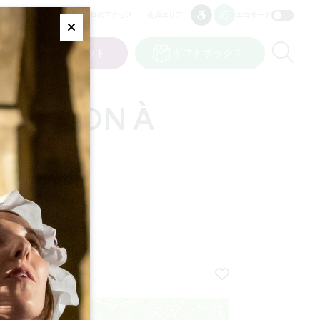
プロのアクセス
会員エリア
エコモード
アクセシビリティ
アクセシビリティ
Fermer
Re
ト
私の選択
チケット
ギフトボックス
JP
言語
ITIATION À
ASSÉ
+