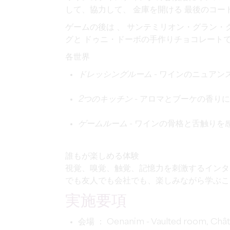
して、協力して、
金庫を開ける
最後のコー
ゲームの後は
、
サンテミリオン・グラン・
グと
ドゥニ・ドーボの手作りチョコレート
各世界
ドレッシングルーム
- ワインのニュアン
2つのキッチン
- アロマとブーケの香り
ゲームルーム
- ワインの骨格と舌触りを
誰もが楽しめる体験
視覚、嗅覚、触覚、記憶力を刺激するインタ
でも友人でも会社でも、楽しみながら学ぶこ
実施要項
会場
： Oenanim - Vaulted room, Chât