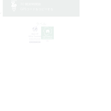
30 開演1時間前
GPSコードをコピーする
ン
ラベル