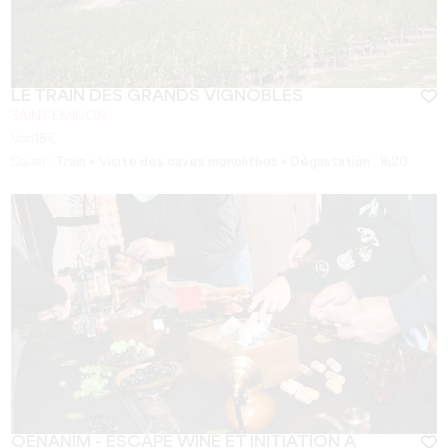
LE TRAIN DES GRANDS VIGNOBLES
SAINT-EMILION
Von
15
€
Dauer :
Train + Visite des caves monolithes + Dégustation : 1h20
OENANIM - ESCAPE WINE ET INITIATION À