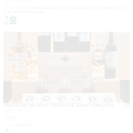
SAINT-ÉMILION
Dauer :
4h (30 minutes de visite / 1h30 de cours de cuisine / entre
1h et 2h pour le repas)
UNION DE PRODUCTEURS DE SAINT-EMILION
SAINT-ÉMILION
Von
20
€
Dauer :
1h30 / 2h