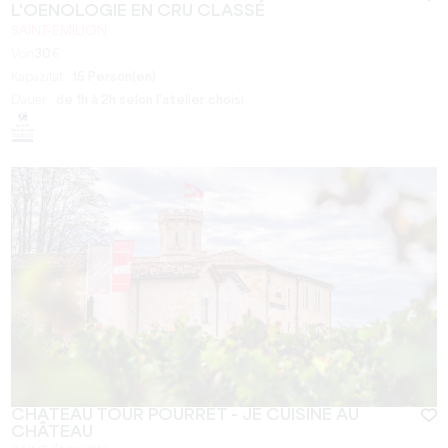
L'OENOLOGIE EN CRU CLASSÉ
SAINT-EMILION
Von
30
€
Kapazität :
15 Person(en)
Dauer :
de 1h à 2h selon l'atelier choisi
CHÂTEAU TOUR POURRET - JE CUISINE AU
CHÂTEAU