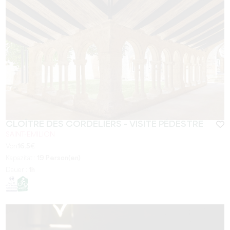
CLOÎTRE DES CORDELIERS - VISITE PÉDESTRE
SAINT-EMILION
Von
16.5
€
Kapazität :
19 Person(en)
Dauer :
1h