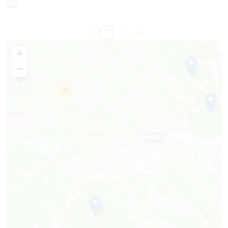
1
2
+
−
15