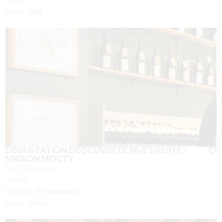
Von
25
€
Dauer :
1h30
DÉGUSTATION DÉCOUVERTE RIVE DROITE -
MAISON MOUTY
SAINT-ÉMILION
Von
10
€
Kapazität :
10 Person(en)
Dauer :
30min