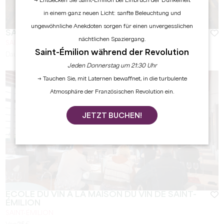
→ Entdecken Sie Saint-Émilion bei Einbruch der Dunkelheit
in einem ganz neuen Licht: sanfte Beleuchtung und
ungewöhnliche Anekdoten sorgen für einen unvergesslichen
SAINT-ÉMILION SOUTERRAIN
nächtlichen Spaziergang.
SAINT-ÉMILION
Saint-Émilion während der Revolution
Dauer :
45 min à 1 heure
Jeden Donnerstag um 21:30 Uhr
→ Tauchen Sie, mit Laternen bewaffnet, in die turbulente
Atmosphäre der Französischen Revolution ein.
JETZT BUCHEN!
ECOLE DU VIN À LA MAISON DU VIN DE SAINT-
ÉMILION
SAINT-ÉMILION