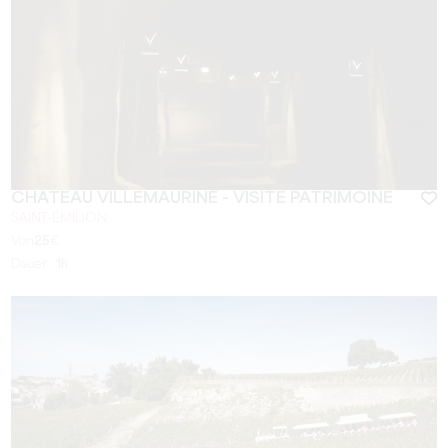
CHÂTEAU VILLEMAURINE - VISITE PATRIMOINE
SAINT-ÉMILION
Von
25
€
Dauer :
1h