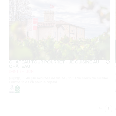
CHÂTEAU TOUR POURRET - JE CUISINE AU
CHÂTEAU
SAINT-ÉMILION
持续时间 ：
4h (30 minutes de visite / 1h30 de cours de cuisine
/ entre 1h et 2h pour le repas)
1