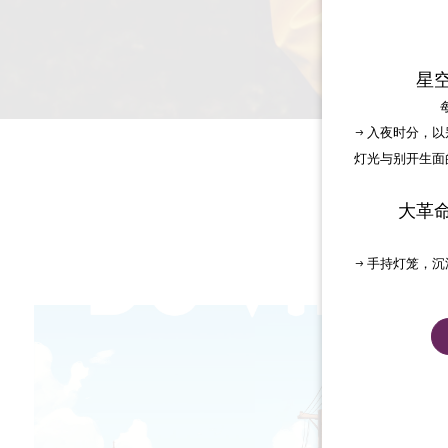
星
→ 入夜时分，
灯光与别开生面
大革
→ 手持灯笼，