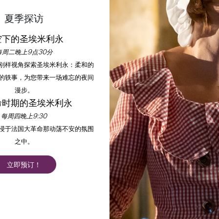
夏季探访
空下的圣埃米利永
每周二晚上9点30分
以别样视角探索圣埃米利永：柔和的
首页
欣赏
活动
的轶事，为您带来一场难忘的夜间
漫步。
命时期的圣埃米利永
每周四晚上9:30
过滤器 23 结果
沉浸于法国大革命那动荡不安的氛围
之中。
+
立即预订！
−