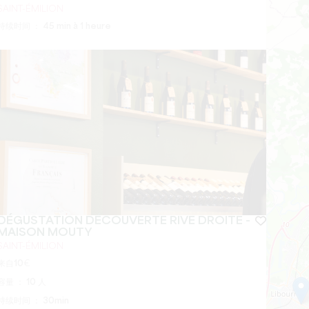
SAINT-ÉMILION
持续时间 ：
45 min à 1 heure
DÉGUSTATION DÉCOUVERTE RIVE DROITE -
MAISON MOUTY
SAINT-ÉMILION
来自
10
€
容量 ：
10 人
持续时间 ：
30min