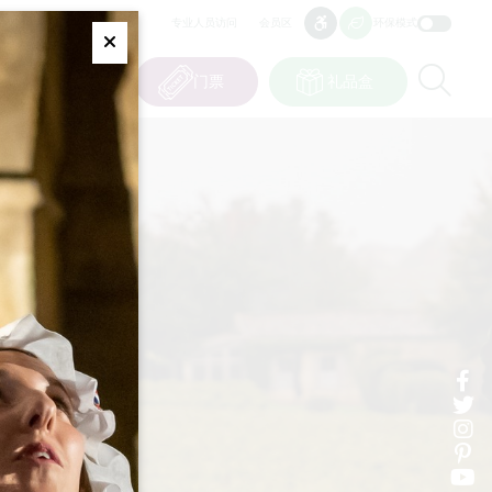
专业人员访问
会员区
环保模式
无障碍
无障碍
Fermer
Re
0
篮子
我的选择
门票
礼品盒
CN
语言