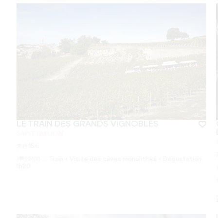
LE TRAIN DES GRANDS VIGNOBLES
SAINT-EMILION
来自
15
€
持续时间 ：
Train + Visite des caves monolithes + Dégustation :
1h20