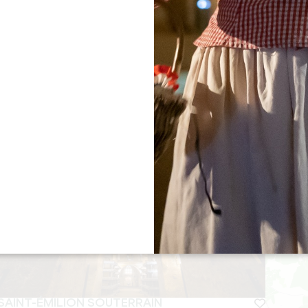
DIGITAL ESCAPADE
容量 ：
6 人
持续时间 ：
1h30 - 2h
SAINT-ÉMILION SOUTERRAIN