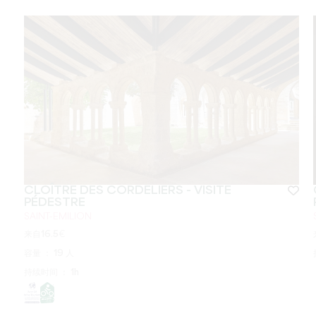
CLOÎTRE DES CORDELIERS - VISITE
PÉDESTRE
SAINT-EMILION
来自
16.5
€
容量 ：
19 人
持续时间 ：
1h