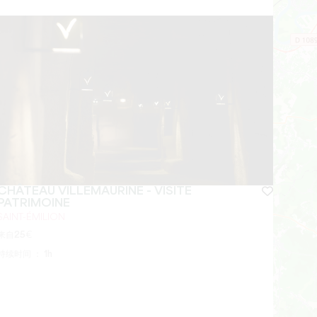
CHÂTEAU VILLEMAURINE - VISITE
PATRIMOINE
SAINT-ÉMILION
来自
25
€
持续时间 ：
1h