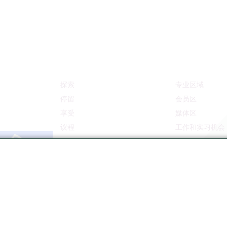
探索
专业区域
停留
会员区
享受
媒体区
议程
工作和实习机会