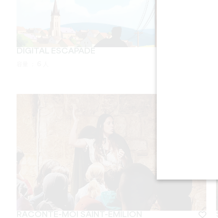
DIGITAL ESCAPADE
容量 ：
6 人
RACONTE-MOI SAINT-ÉMILION