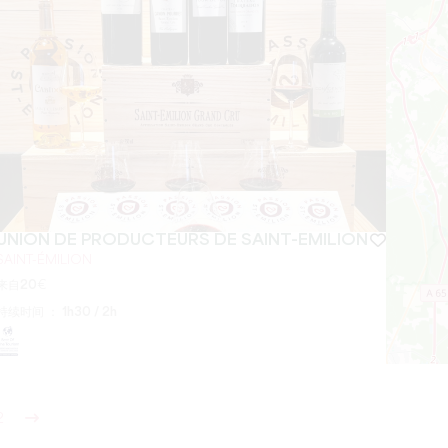
UNION DE PRODUCTEURS DE SAINT-EMILION
SAINT-ÉMILION
来自
20
€
持续时间 ：
1h30 / 2h
2