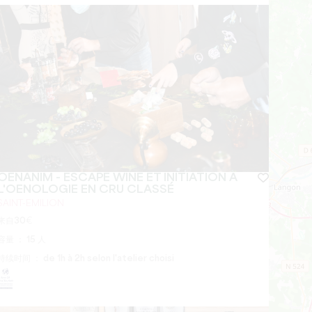
OENANIM - ESCAPE WINE ET INITIATION À
L'OENOLOGIE EN CRU CLASSÉ
SAINT-EMILION
来自
30
€
容量 ：
15 人
持续时间 ：
de 1h à 2h selon l'atelier choisi