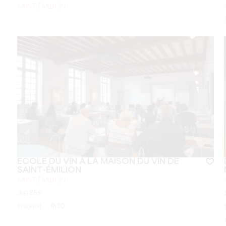
SAINT-ÉMILION
ECOLE DU VIN À LA MAISON DU VIN DE
SAINT-ÉMILION
SAINT-ÉMILION
来自
25
€
持续时间 ：
1h30