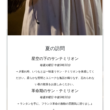
開幕日
ル
火
水
木
金
土
日
AM
AM
AM
AM
AM
AM
AM
PM
PM
PM
PM
PM
PM
PM
0.14 km
通年
夏の訪問
11h30 - 14h30 - 15h30 - 16h30 - 17h30
30min
GPSコードをコピーする
星空の下のサンテミリオン
毎週火曜日 午後9時30分
→ 夕暮れ時、いつもとは一味違うサン・テミリオンを体感してく
ださい。柔らかな照明とユニークな逸話が織りなす、忘れられな
い夜の散策をお楽しみください。
革命期のサン・テミリオン
毎週木曜日 午後9時30分
→ ランタンを手に、フランス革命の激動の雰囲気に浸りましょ