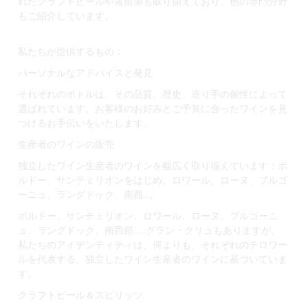
れたクラフトビールや蒸留酒も取り揃えており、他の専門分野
もご紹介しています。
私たちが提供するもの：
パーソナルなアドバイスと発見
それぞれのボトルは、その品質、歴史、造り手の個性によって
選ばれています。お客様のお好みとご予算に合ったワインを見
つけるお手伝いをいたします。
生産者のワインの販売
独立したワイン生産者のワインを幅広く取り揃えています：ボ
ルドー、サンテミリオンをはじめ、ロワール、ローヌ、ブルゴ
ーニュ、ラングドック、南西...。
ボルドー、サンテミリオン、ロワール、ローヌ、ブルゴーニ
ュ、ラングドック、南西部......グラン・クリュもありますが、
私たちのアイデンティティは、何よりも、それぞれのテロワー
ルを代表する、独立したワイン生産者のワインに基づいていま
す。
クラフトビール＆スピリッツ