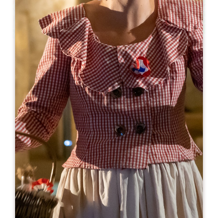
Leaflet
より
10€
Dégustation Découverte Rive Droite -
Maison Mouty
28 Rue Guadet
33330 SAINT-ÉMILION
05 57 50 30 54
06 73 60 80 79
contact.maisonmouty@gmail.com
開幕月
1
2
3
4
5
6
7
8
9
1
1
1