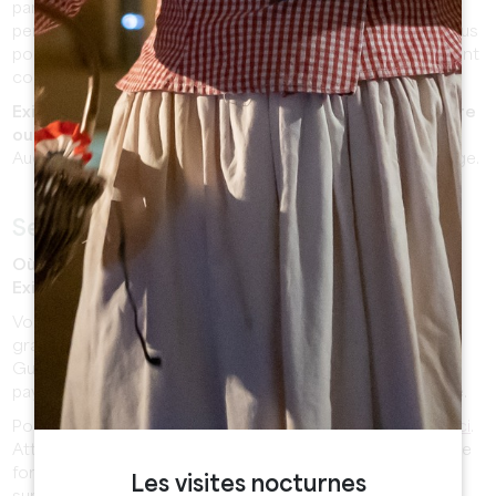
parfois pentues et pavées. Un porte-bébé peut vous
permettre plus de confort pendant votre visite. Sinon, vous
pouvez
télécharger ici
notre plan du village où les rues sont
colorées pour repérer facilement les plus accessibles.
Existe-t-il des consignes à bagages disponibles à la gare
ou à l’Office de tourisme ?
Aucune consigne à bagages n’est disponible dans le village.
Se garer à Saint-Emilion
Où puis-je me garer ? Les parkings sont-ils payants ?
Existe-t-il un parking gratuit ?
Vous pourrez stationner votre véhicule sur les parkings
gratuits, situés aux abords du village (parking de l’espace
Guadet, derrière la gendarmerie ou parking de la gare) ou
payants (2€ de l’heure, 5h maximum), situés dans le village.
Pour les localiser, consultez le plan du village en
cliquant ici
.
Attention ! Les places de parking sont limitées, les jours de
forte affluence il est nécessaire de prévoir du temps
Les visites nocturnes