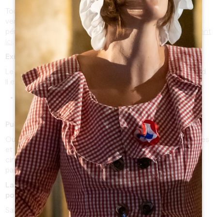
Tous les chemins mènent à Saint-Emilion ! Vous pouvez
venir en train, en voiture ou encore en bus (selon les
périodes). Découvrez l'ensemble des possibilités en
cliquant
ici
.
Existe-t-il une navette entre la gare et le village ?
Le trajet d’1.5km peut se faire en environ 20 minutes à pied.
Il existe également une autre possibilité :
Tuk-Tuk des Cordeliers
au 06 40 83 62 60 pour un
transfert. Le coût est de 5€ par personne.
Puis-je accéder au village avec mon véhicule ?
Oui ! Seuls les véhicules d’une largeur supérieure à 2 mètres
et d’un poids supérieur à 6 tonnes (PTAC) ne peuvent pas
circuler dans la cité médiévale de Saint-Émilion, mais des
parkings en périphérie sont disponibles.
La ville / les monuments sont-ils accessibles en
poussette ?
Saint-Emilion est une cité médiévale composée de rues