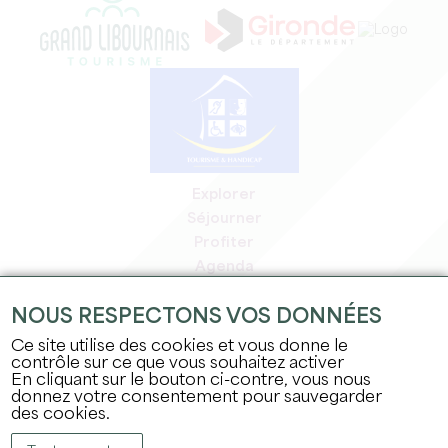
Explorer
Séjourner
Profiter
Agenda
Espace Pro
NOUS RESPECTONS VOS DONNÉES
Espace adhérents
Espace presse
Ce site utilise des cookies et vous donne le
contrôle sur ce que vous souhaitez activer
Emplois & stages
En cliquant sur le bouton ci-contre, vous nous
Mentions légales
donnez votre consentement pour sauvegarder
Politique de confidentialité
des cookies.