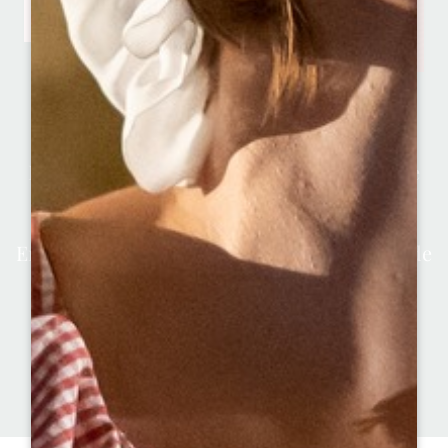
Une randonnée depuis
Sainte-Terre
Randonneuse du dimanche, au sens propre
comme au sens figuré, un parcours que
j’apprécie sur le territoire du grand Saint
Emilionnais c’est une balade entre le bourg de
Sainte Terre et le centre de Castillon la
Bataille, au pied du pont Eiffel.
VOIR LES BOUCLES DE RANDONNÉES