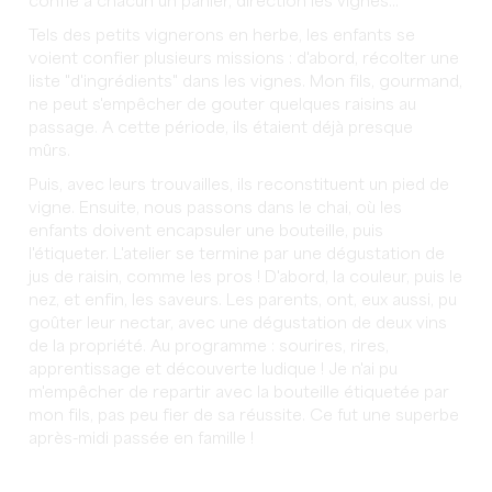
confie à chacun un panier, direction les vignes...
Tels des petits vignerons en herbe, les enfants se
voient confier plusieurs missions : d'abord, récolter une
liste "d'ingrédients" dans les vignes. Mon fils, gourmand,
ne peut s'empêcher de gouter quelques raisins au
passage. A cette période, ils étaient déjà presque
mûrs.
Puis, avec leurs trouvailles, ils reconstituent un pied de
vigne. Ensuite, nous passons dans le chai, où les
enfants doivent encapsuler une bouteille, puis
l'étiqueter. L'atelier se termine par une dégustation de
jus de raisin, comme les pros ! D'abord, la couleur, puis le
nez, et enfin, les saveurs. Les parents, ont, eux aussi, pu
goûter leur nectar, avec une dégustation de deux vins
de la propriété. Au programme : sourires, rires,
apprentissage et découverte ludique ! Je n'ai pu
m'empêcher de repartir avec la bouteille étiquetée par
mon fils, pas peu fier de sa réussite. Ce fut une superbe
après-midi passée en famille !