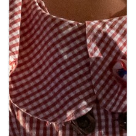
Nous suivons tout le long, la rivière Dordogne, et
découvrons sa faune et sa flore. Je pars souvent de la
guinguette de Sainte Terre, pour rejoindre Castillon, sur
l’ancien chemin de halage, coincé entre les propriétés
d’un côté et la rivière de l’autre, à l’ombre de figuiers,
noyers et cerisiers, nombreux sur ce territoire,
vestiges d’anciens vergers abandonnés. Avec un peu
de chance, les canards sauvages vous honoreront de
leur vol en formation ou cancaneront, et peut-être
apercevrez-vous quelques couples de cygnes
majestueux, avec leurs petits qu’ils protègent en
restant toujours à proximité immédiate et positionnés
entre les 2 adultes.
Ils se laissent glisser sur l’eau montante ou
descendante selon la marée, tantôt haute, tantôt
basse. Hérons, poules d’eau, ragondins peuvent aussi
vous surprendre.
La balade s’effeuille ainsi en pleine nature, sur des
chemins de terre pour une majeure partie et un peu de
route peu fréquentée, avec quelques jardins potagers