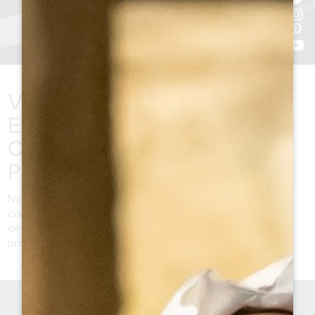
VOUS RÊVEZ DE VIVRE DES
EXPÉRIENCES UNIQUES AU
CŒUR DES VIGNOBLES LES
PLUS PRESTIGIEUX ?
Notre rubrique "On a testé pour vous" recense tous les
coups de cœur de nos experts locaux. On vous laisse
découvrir et vous en servir d’inspiration pour votre
prochain séjour!