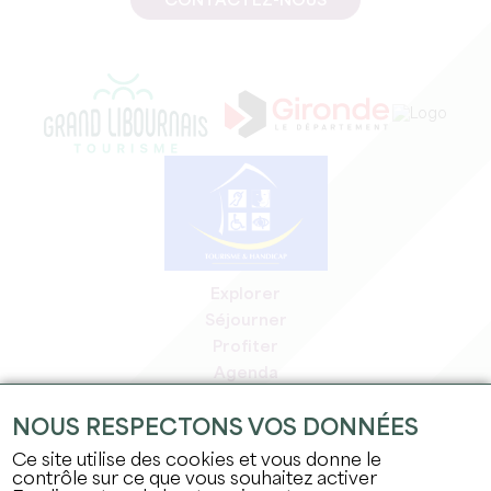
CONTACTEZ-NOUS
Explorer
Séjourner
Profiter
Agenda
Espace Pro
NOUS RESPECTONS VOS DONNÉES
Espace adhérents
Espace presse
Ce site utilise des cookies et vous donne le
contrôle sur ce que vous souhaitez activer
Emplois & stages