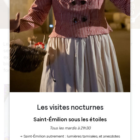
Le Grand Saint-Émilionnais est non seulement réputé pour
ses vins prestigieux, mais également pour sa cuisine
exceptionnelle. Bar à vins, cuisine traditionnelle, brasserie,
bistronomique ou gastronomique; vous trouverez
forcément un restaurant pour régaler vos papilles
Les visites nocturnes
Saint-Émilion sous les étoiles
Tous les mardis à 21h30
→ Saint-Émilion autrement : lumières tamisées, et anecdotes