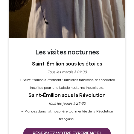
PARC GUADET à Saint-Emilion
Parc municipal enherbé, bancs (pas de table),
poubelle, aire de jeux. Boucherie-charcuterie et
supérette « Utile » tout proche. Parking et toilettes
à proximité.
AIRE DE LA BARBANNE à Montagne
Espace enherbé avec parking. Six tables-bancs,
Les visites nocturnes
poubelles
Saint-Émilion sous les étoiles
PARC JEAN-LOUIS FAURE à Saint-Laurent-des-
Combes
Tous les mardis à 21h30
Tables dans un parc arboré et enherbé.
→ Saint-Émilion autrement : lumières tamisées, et anecdotes
insolites pour une balade nocturne inoubliable.
EGLISE ROMANE à Saint-Sulpice de Faleyrens
Saint-Émilion sous la Révolution
Deux tables situées derrière l’église. Boulangerie à
proximité.
Tous les jeudis à 21h30
→ Plongez dans l’atmosphère tourmentée de la Révolution
AIRE DE ARVOUET à Montagne
française.
Espace enherbé, deux tables-bancs, poubelle.
RÉSERVEZ VOTRE EXPÉRIENCE !