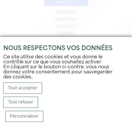
Explorer
Séjourner
Profiter
Agenda
Espace Pro
NOUS RESPECTONS VOS DONNÉES
Espace adhérents
Espace presse
Ce site utilise des cookies et vous donne le
contrôle sur ce que vous souhaitez activer
Emplois & stages
En cliquant sur le bouton ci-contre, vous nous
Mentions légales
donnez votre consentement pour sauvegarder
Politique de confidentialité
des cookies.
Tout accepter
Tout refuser
Personnaliser
COPYRIGHT © 2026 OFFICE DE TOURISME DU GRAND SAINT-ÉMILIONNAIS