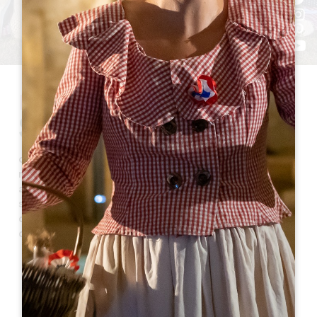
LE GRAND
SAINT-ÉMILIONNAIS
connu pour ses paysages et ses vignobles, offre de
nombreuses aires de pique-nique idéales pour les
amateurs de plein air et les voyageurs qui
souhaitent déguster un repas en pleine nature. Voici
quelques-unes des aires de pique-nique populaires
dans la région :
PORTE SAINT-MARTIN à Saint-Emilion
Espace enherbé avec un point d’eau. Bancs (pas de
table), poubelle.