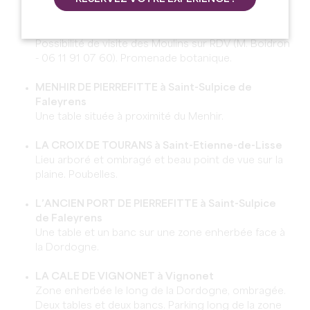
Les moulins de calon à Montagne
Quatre tables, poubelle, espace ombragé dans un
sous-bois. Vue panoramique exceptionnelle.
Possibilité de visite des Moulins sur RDV (M. Boidron
- 06 11 91 07 60). Promenade botanique.
MENHIR DE PIERREFITTE à Saint-Sulpice de
Faleyrens
Une table située à proximité du Menhir.
LA CROIX DE TOURANS à Saint-Etienne-de-Lisse
Lieu arboré et ombragé et beau point de vue sur la
plaine. Poubelles.
L’ANCIEN PORT DE PIERREFITTE à Saint-Sulpice
de Faleyrens
Une table et un banc sur une zone enherbée face à
la Dordogne.
LA CALE DE VIGNONET à Vignonet
Zone enherbée le long de la Dordogne, ombragée.
Deux tables et deux bancs. Parking long de la zone