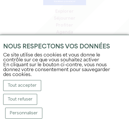
Explorer
Séjourner
Profiter
Agenda
Espace Pro
NOUS RESPECTONS VOS DONNÉES
Espace adhérents
Espace presse
Ce site utilise des cookies et vous donne le
contrôle sur ce que vous souhaitez activer
Emplois & stages
En cliquant sur le bouton ci-contre, vous nous
Mentions légales
donnez votre consentement pour sauvegarder
Politique de confidentialité
des cookies.
Tout accepter
Tout refuser
Personnaliser
COPYRIGHT © 2026 OFFICE DE TOURISME DU GRAND SAINT-ÉMILIONNAIS