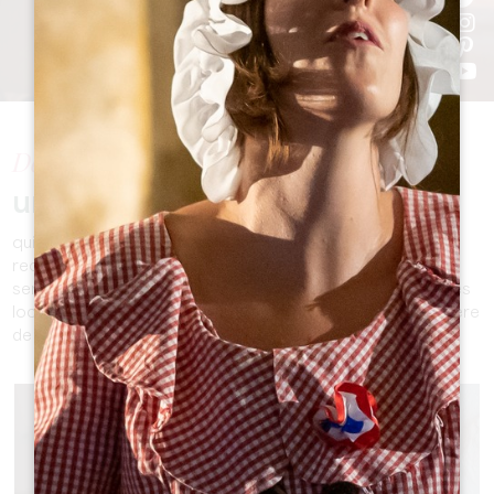
Découvrez
une gamme de possibilités
qui répondront à tous vos besoins, que vous soyez à la
recherche de souvenirs, de cadeaux uniques, ou de
services essentiels. Des créations artisanales aux marchés
locaux, vous trouverez ici toute l'authenticité et le caractère
de notre destination.