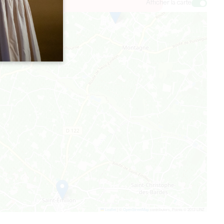
Afficher la carte
Leaflet
|
©
OpenStreetMap
contributors, Points © 2012 LINZ