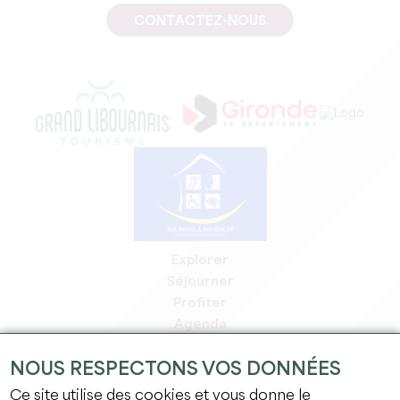
CONTACTEZ-NOUS
Explorer
Séjourner
Profiter
Agenda
Espace Pro
NOUS RESPECTONS VOS DONNÉES
Espace adhérents
Espace presse
Ce site utilise des cookies et vous donne le