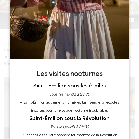
Après une journée de découverte, offrez-vous un séjour de
détente dans l'endroit de votre choix : un charmant hôtel,
une accueillante chambre d'hôtes, un ravissant meublé, ou
encore un agréable camping.
Les visites nocturnes
Saint-Émilion sous les étoiles
Tous les mardis à 21h30
→ Saint-Émilion autrement : lumières tamisées, et anecdotes
insolites pour une balade nocturne inoubliable.
Saint-Émilion sous la Révolution
Tous les jeudis à 21h30
→ Plongez dans l’atmosphère tourmentée de la Révolution