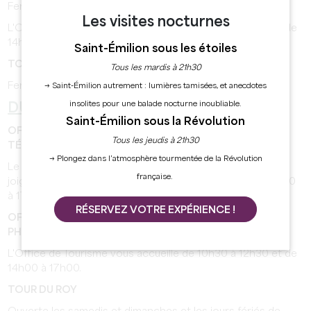
Fermeture les lundis et mardis.
Les visites nocturnes
L'Office de Tourisme vous accueille de 10h30 à 12h30 et de
14h00 à 17h00.
Saint-Émilion sous les étoiles
TOUR DU ROY
Tous les mardis à 21h30
Fermée à cette période.
→ Saint-Émilion autrement : lumières tamisées, et anecdotes
insolites pour une balade nocturne inoubliable.
DU 07 FÉVRIER AU 03 AVRIL :
Saint-Émilion sous la Révolution
OFFICE DE TOURISME DE SAINT-ÉMILION - STANDARD
Tous les jeudis à 21h30
TÉLÉPHONIQUE
→ Plongez dans l’atmosphère tourmentée de la Révolution
Le standard téléphonique de l'Office de Tourisme est
française.
joignable au 05 57 55 28 28 de 10h30 à 12h30 et de 14h00
à 17h00.
RÉSERVEZ VOTRE EXPÉRIENCE !
OFFICE DE TOURISME DE SAINT-ÉMILION - ACCUEIL
PHYSIQUE
L'Office de Tourisme vous accueille de 10h30 à 12h30 et de
14h00 à 17h00.
TOUR DU ROY