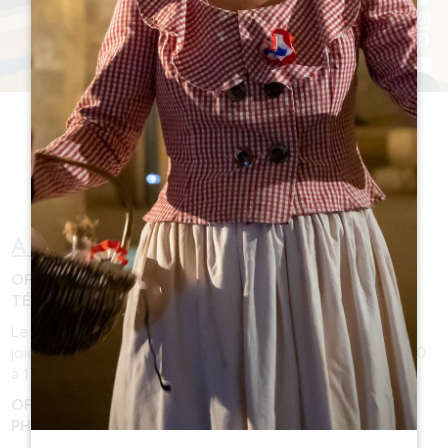
LES HORAIRES
D'OUVERTURE
A PARTIR DU 2 NOVEMBRE:
OFFICE DE TOURISME DE SAINT-ÉMILION - STANDARD
TÉLÉPHONIQUE
Le standard téléphonique de l'Office de Tourisme est
joignable au 05 57 55 28 28 de 10h30 à 12h30 et de 14h00
à 17h00.
OFFICE DE TOURISME DE SAINT-ÉMILION - ACCUEIL
PHYSIQUE