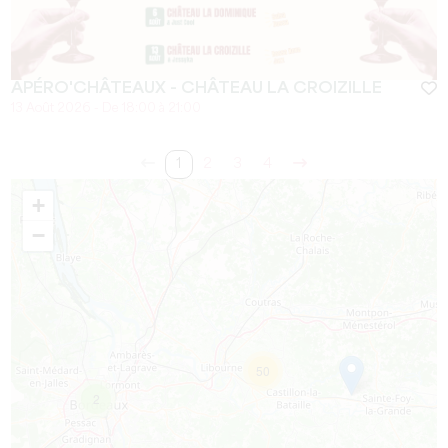
APÉRO'CHÂTEAUX - CHÂTEAU LA CROIZILLE
13 Août 2026 - De 18:00 à 21:00
1
2
3
4
+
−
50
2