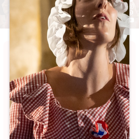
Immergez-vous dans l'effervescence du Grand
Saint-Émilionnais à travers ses grands événements
tout au long de l’année. Participez à des festivals
captivants, savourez la gastronomie lors de
rendez-vous gourmands et plongez dans l'histoire
grâce à nos manifestations culturelles vivifiantes.
Ressentez l'adrénaline des compétitions sportives
et partagez des moments de bonheur en famille
avec nos animations spéciales. Explorez un éventail
d'expériences vibrantes qui dévoilent toute la
richesse de notre région.
Filtres 53 Résultat(s)