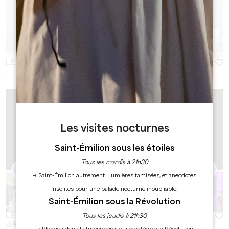
LES APÉROS DU CHÂTEAU TOUR GUILLOTIN
07 Août 2026 - A partir de 19:30
Les visites nocturnes
Saint-Émilion sous les étoiles
Tous les mardis à 21h30
→ Saint-Émilion autrement : lumières tamisées, et anecdotes
insolites pour une balade nocturne inoubliable.
Saint-Émilion sous la Révolution
LES CORDELIERS : VENDREDIS FOODTRUCK &
Tous les jeudis à 21h30
JAZZ