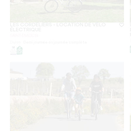
LES CORDELIERS - LOCATION DE VÉLO
ÉLECTRIQUE
SAINT-EMILION
Durée :
Demi journée ou journée complète