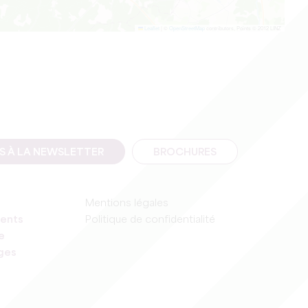
Leaflet
|
©
OpenStreetMap
contributors, Points © 2012 LINZ
IS À LA NEWSLETTER
BROCHURES
Mentions légales
ents
Politique de confidentialité
e
ages