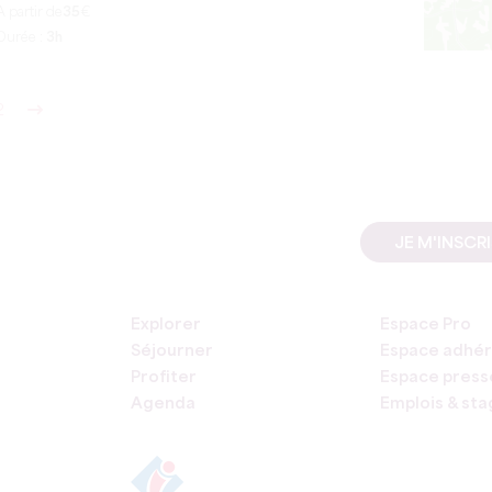
A partir de
35
€
Durée :
3h
2
JE M'INSCR
Explorer
Espace Pro
Séjourner
Espace adhér
Profiter
Espace press
Agenda
Emplois & st