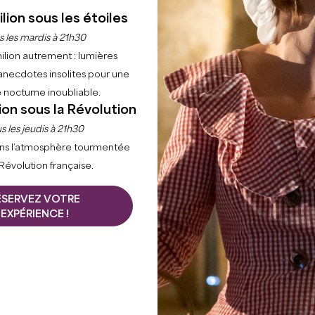
lion sous les étoiles
s les mardis à 21h30
ilion autrement : lumières
Filtres 15 Résultat(s)
anecdotes insolites pour une
 nocturne inoubliable.
ion sous la Révolution
+
s les jeudis à 21h30
−
ns l’atmosphère tourmentée
 Révolution française.
ÉSERVEZ VOTRE
EXPÉRIENCE !
BALADE ET DÉGUSTATION À SAINT-EMILION
- GRAND CRU CLASSÉ
SAINT-EMILION
A partir de
40
€