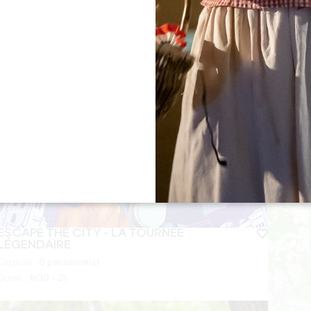
Durée :
2h - 2h30
ESCAPE THE CITY - LA TOURNÉE
LÉGENDAIRE
Capacité :
6 personne(s)
Durée :
1h30 - 2h