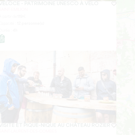
VÉLOCE - PATRIMOINE UNESCO À VÉLO
SAINT-EMILION
A partir de
119
€
Capacité :
12 personne(s)
Durée :
4h
VISITE ET PIQUE-NIQUE AU CHÂTEAU ROZIER
SAINT-LAURENT-DES-COMBES