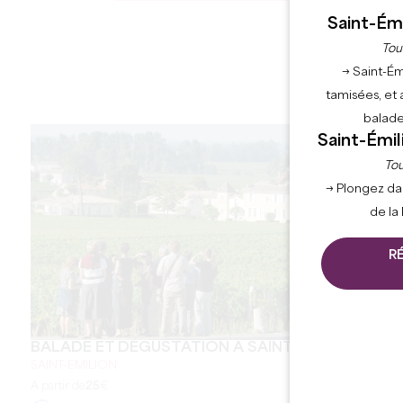
Saint-Émi
Tou
→ Saint-Ém
tamisées, et 
balade
Saint-Émil
Tou
→ Plongez da
de la
R
BALADE ET DÉGUSTATION À SAINT-EMILION
SAINT-EMILION
A partir de
25
€