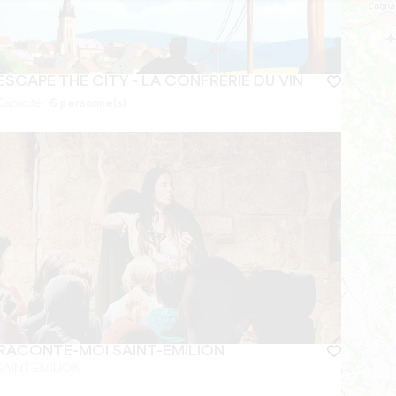
ESCAPE THE CITY - LA CONFRÉRIE DU VIN
Capacité :
6 personne(s)
RACONTE-MOI SAINT-ÉMILION
SAINT-ÉMILION