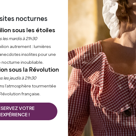
isites nocturnes
lion sous les étoiles
s les mardis à 21h30
ilion autrement : lumières
Accueil
Profiter
Les activités
AVEC MON CHIEN
anecdotes insolites pour une
 nocturne inoubliable.
INT-EMILIONNAIS AV
ion sous la Révolution
s les jeudis à 21h30
BIENVENUE DANS UN TERRITOIRE DOG FRIENDLY
ns l’atmosphère tourmentée
 Révolution française.
estinations dog friendly de Gironde les plus complètes : 
hâteaux viticoles ouverts aux quatre pattes. À 35 minutes
ÉSERVEZ VOTRE
ans ses 22 communes.
EXPÉRIENCE !
n à la maison. Hébergeurs, restaurateurs, vignerons e
llant envers les chiens. Retrouvez ci-dessous l'ensemb