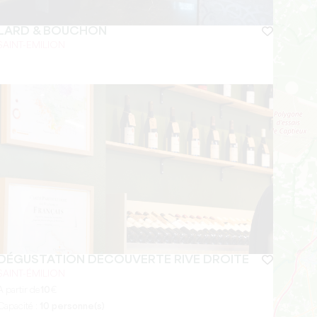
LARD & BOUCHON
SAINT-EMILION
DÉGUSTATION DÉCOUVERTE RIVE DROITE
SAINT-ÉMILION
A partir de
10
€
Capacité :
10 personne(s)