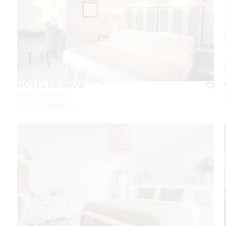
HÔTEL DE PAVIE *****
SAINT-ÉMILION
A partir de
495
€/nuit