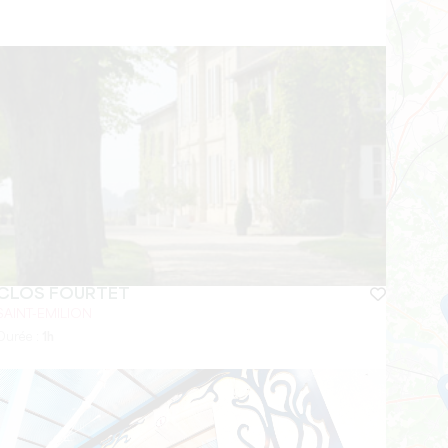
CLOS FOURTET
SAINT-EMILION
Durée :
1h