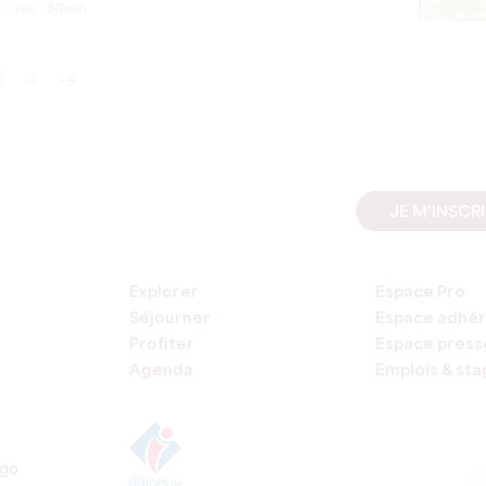
Durée :
30min
3
4
JE M'INSCR
Explorer
Espace Pro
Séjourner
Espace adhér
Profiter
Espace press
Agenda
Emplois & st