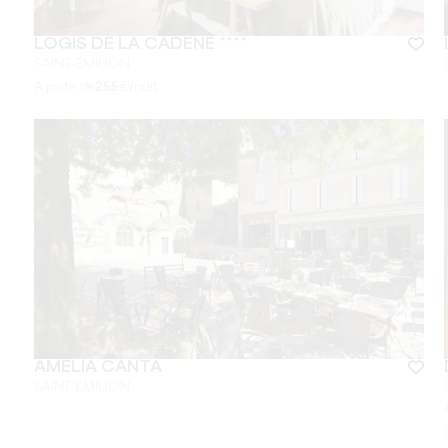
LOGIS DE LA CADÈNE ****
SAINT-ÉMILION
A partir de
255
€/nuit
AMELIA CANTA
SAINT-EMILION