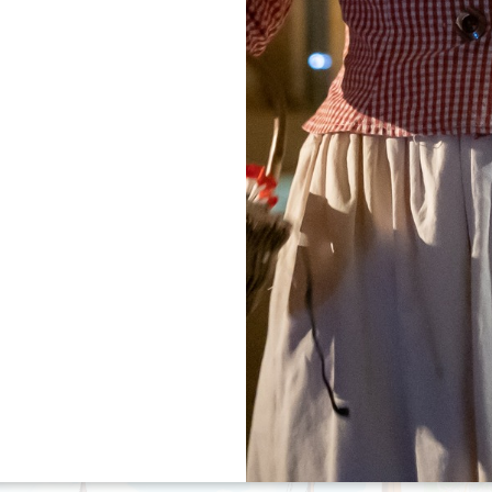
ques pour organiser votre séjour sereinement.
otre
guide « Le Grand Saint-Émilionnais avec son chien »
un seul document.
conditions propres à chaque établissement (taille du chi
Filtres 158 Résultat(s)
+
−