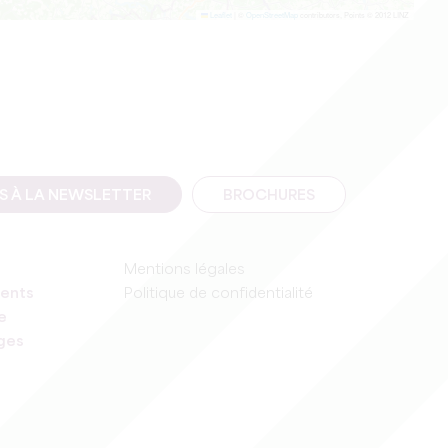
Leaflet
|
©
OpenStreetMap
contributors, Points © 2012 LINZ
IS À LA NEWSLETTER
BROCHURES
Mentions légales
ents
Politique de confidentialité
e
ages