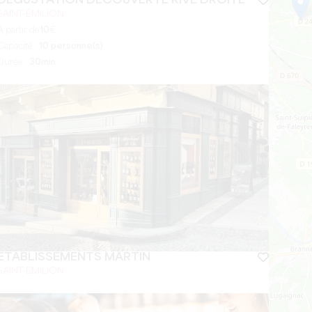
DÉGUSTATION DÉCOUVERTE RIVE DROITE
SAINT-ÉMILION
A partir de
10
€
Capacité :
10 personne(s)
Durée :
30min
ETABLISSEMENTS MARTIN
SAINT-EMILION