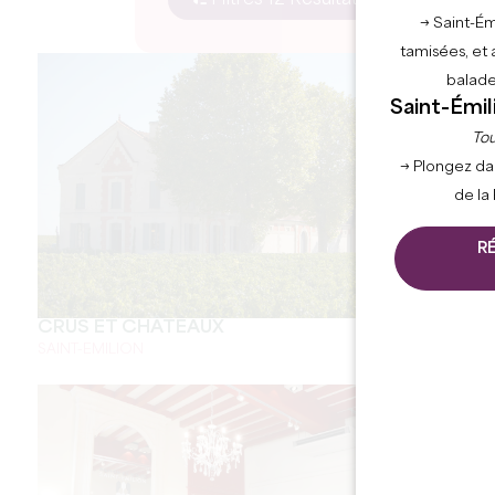
Filtres 12 Résultat(s)
→ Saint-Ém
tamisées, et 
balade
Saint-Émil
Tou
→ Plongez da
de la
R
CRUS ET CHÂTEAUX
SAINT-EMILION