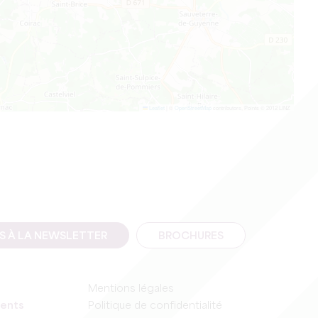
Leaflet
|
©
OpenStreetMap
contributors, Points © 2012 LINZ
IS À LA NEWSLETTER
BROCHURES
Mentions légales
ents
Politique de confidentialité