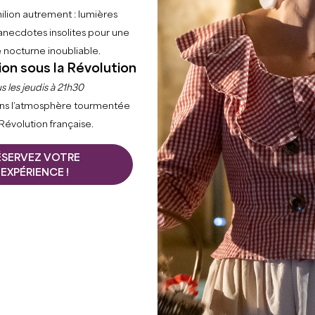
ilion autrement : lumières
anecdotes insolites pour une
+
 nocturne inoubliable.
ion sous la Révolution
−
s les jeudis à 21h30
ns l’atmosphère tourmentée
 Révolution française.
ÉSERVEZ VOTRE
EXPÉRIENCE !
VIGNOBLES ET CHÂTEAUX
SAINT-EMILION