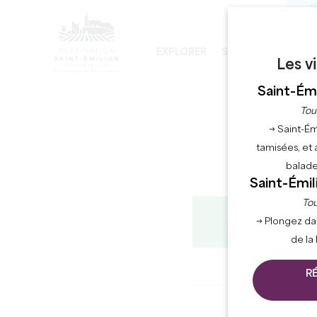
V
EXPLORER
SÉJOURNER
PRO
Les v
LES INCONTOURNABLES
DÉVELOPPEMENT DURABLE
LA VISITE DE L'ÉGLISE MONOLITHE
Saint-Émi
Tou
→ Saint-Ém
tamisées, et 
balade
Saint-Émil
Tou
jeudi
v
→ Plongez da
06
août
de la
21:00
23°
R