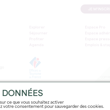
JE M'INSCR
Explorer
Espace Pro
Séjourner
Espace adhér
Profiter
Espace press
Agenda
Emplois & st
COPYRI
S DONNÉES
 sur ce que vous souhaitez activer
nez votre consentement pour sauvegarder des cookies.