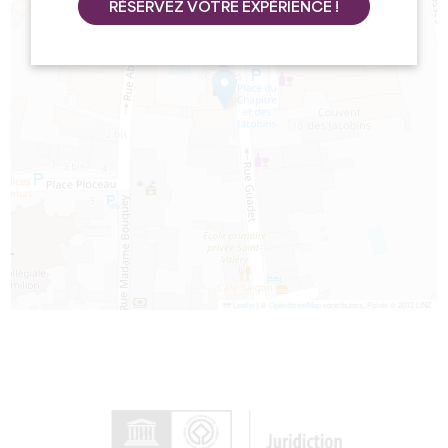
RÉSERVEZ VOTRE EXPÉRIENCE !
Leaflet
|
©
OpenStreetMap
contributors, Points © 2012 LINZ