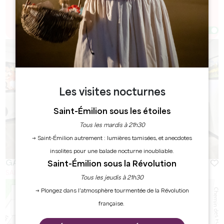
trouverez ici une sélection variée de galeries d'art à
explorer.
Afficher la carte
Les visites nocturnes
Saint-Émilion sous les étoiles
Tous les mardis à 21h30
→ Saint-Émilion autrement : lumières tamisées, et anecdotes
insolites pour une balade nocturne inoubliable.
GALERIE D'ART DOUSDEBES & CO
Saint-Émilion sous la Révolution
SAINT-EMILION
Tous les jeudis à 21h30
+
→ Plongez dans l’atmosphère tourmentée de la Révolution
française.
−