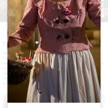
Une rubrique dédiée à
l'authenticité et à la diversité
de notre territoire pour en savoir davantage sur ses
trésors méconnus, des professionnels talentueux, et des
initiatives locales inspirantes. Les Pépites Locales sont une
ode à la créativité, à la passion, et à l'unicité qui
caractérisent le Grand Saint-Emilionnais, offrant une
immersion captivante dans ce qui rend notre région si
exceptionnelle.