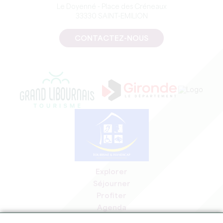
Le Doyenné - Place des Créneaux
33330 SAINT-EMILION
CONTACTEZ-NOUS
Explorer
Séjourner
Profiter
Agenda
Espace Pro