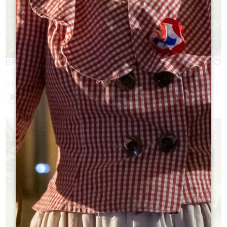
BALADE ET DÉGUSTATION À SAINT-EMILION
SAINT-EMILION
A partir de
25
€