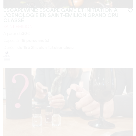
ESCAPEWINE: ESCAPE GAME ET INITIATION À
L'OENOLOGIE EN SAINT-EMILION GRAND CRU
CLASSÉ
SAINT-EMILION
A partir de
30
€
Capacité :
15 personne(s)
Durée :
de 1h à 2h selon l'atelier choisi