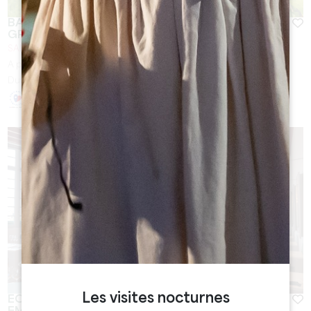
BALADE ET DÉGUSTATION À SAINT-EMILION -
GRAND CRU CLASSÉ
SAINT-EMILION
A partir de
40
€
Durée :
2h - 2h30
Les visites nocturnes
ECOLE DU VIN À LA MAISON DU VIN DE SAINT-