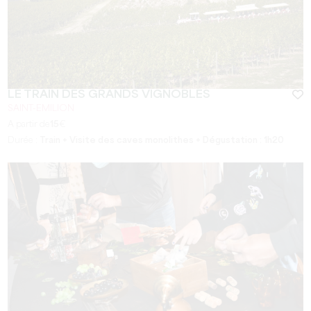
LE TRAIN DES GRANDS VIGNOBLES
SAINT-EMILION
A partir de
15
€
Durée :
Train + Visite des caves monolithes + Dégustation : 1h20