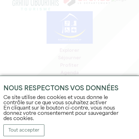
Explorer
Séjourner
Profiter
Agenda
Espace Pro
NOUS RESPECTONS VOS DONNÉES
Espace adhérents
Espace presse
Ce site utilise des cookies et vous donne le
contrôle sur ce que vous souhaitez activer
Emplois & stages
En cliquant sur le bouton ci-contre, vous nous
Mentions légales
donnez votre consentement pour sauvegarder
Politique de confidentialité
des cookies.
Tout accepter