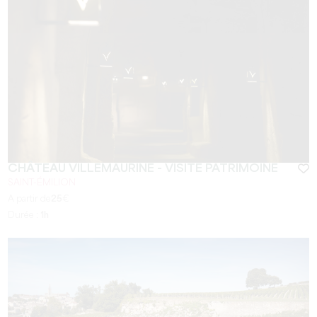
CHÂTEAU VILLEMAURINE - VISITE PATRIMOINE
SAINT-ÉMILION
A partir de
25
€
Durée :
1h