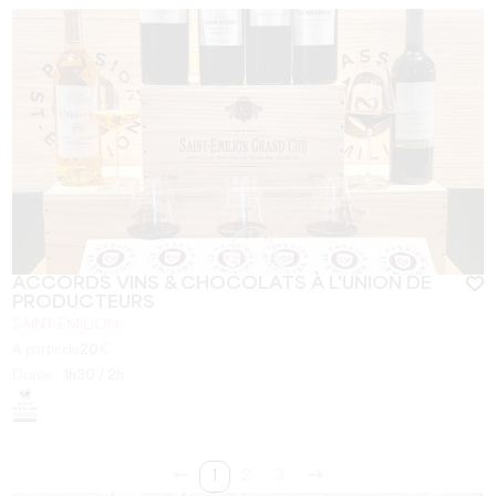
ACCORDS VINS & CHOCOLATS À L'UNION DE
PRODUCTEURS
SAINT-ÉMILION
A partir de
20
€
Durée :
1h30 / 2h
1
2
3