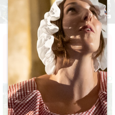
Seul, à deux, entre amis ou en famille... pour 1 heure,
1/2 journée ou une journée, le Grand Saint-
Emilionnais propose un panel d'expériences
inoubliables et enrichissantes.
Filtres 35 Résultat(s)
Afficher la carte