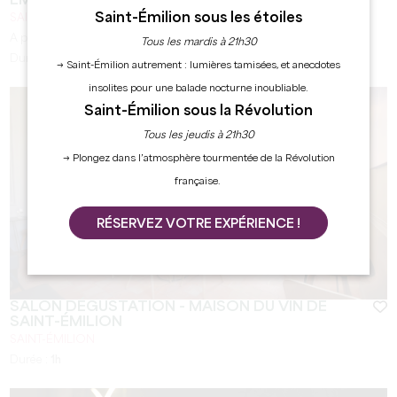
EMILION
Saint-Émilion sous les étoiles
SAINT-ÉMILION
A partir de
25
€
Tous les mardis à 21h30
Durée :
1h30
→ Saint-Émilion autrement : lumières tamisées, et anecdotes
insolites pour une balade nocturne inoubliable.
Saint-Émilion sous la Révolution
Tous les jeudis à 21h30
→ Plongez dans l’atmosphère tourmentée de la Révolution
française.
RÉSERVEZ VOTRE EXPÉRIENCE !
SALON DÉGUSTATION - MAISON DU VIN DE
SAINT-ÉMILION
SAINT-ÉMILION
Durée :
1h