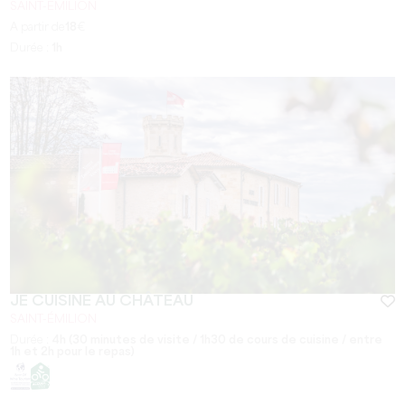
SAINT-EMILION
A partir de
18
€
Durée :
1h
JE CUISINE AU CHÂTEAU
SAINT-ÉMILION
Durée :
4h (30 minutes de visite / 1h30 de cours de cuisine / entre
1h et 2h pour le repas)