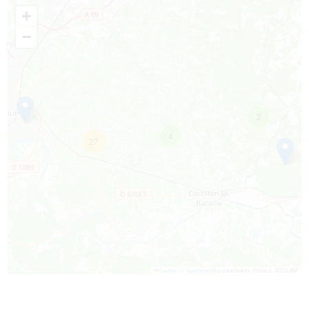
+
−
2
4
27
Leaflet
|
©
OpenStreetMap
contributors, Points © 2012 LINZ