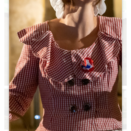
Leaflet
|
©
OpenStreetMap
contributors, Points © 2012 LINZ