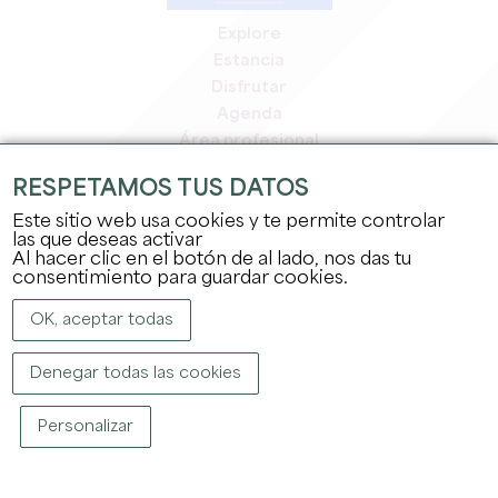
Explore
Estancia
Disfrutar
Agenda
Área profesional
Espacio miembros
RESPETAMOS TUS DATOS
Espacio prensa
Este sitio web usa cookies y te permite controlar
Empleo y prácticas
las que deseas activar
Información jurídica
Al hacer clic en el botón de al lado, nos das tu
Política de confidencialidad
consentimiento para guardar cookies.
OK, aceptar todas
Denegar todas las cookies
Personalizar
COPYRIGHT ©
2026
OFFICE DE TOURISME DU GRAND SAINT-ÉMILIONNAIS