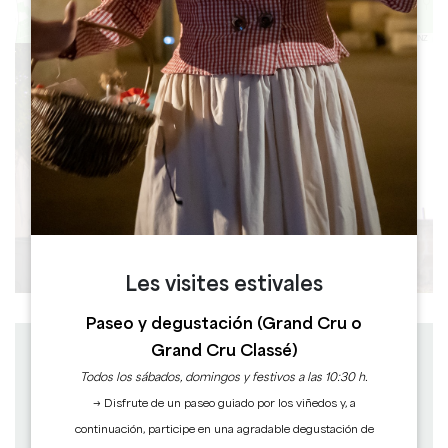
Leaflet
|
©
OpenStreetMap
contributors, Points © 2012 LINZ
Les visites estivales
Paseo y degustación (Grand Cru o
Grand Cru Classé)
Distancia : 5.7 km
Salida : PETIT-PALAIS-ET-CORNEMPS
Todos los sábados, domingos y festivos a las 10:30 h.
A pie
→ Disfrute de un paseo guiado por los viñedos y, a
Duración: 1h45
Dificultad : Fácil
continuación, participe en una agradable degustación de