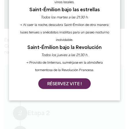
Diferencia de altitud : D+
vinos locales.
Saint-Émilion bajo las estrellas
Todos los martes a las 21:30 h.
Descargar
PDF
PDF
GPX
→ Al caer la noche, descubra Saint-Émilion de otra manera:
luces tenues y anécdotas insólitas para un paseo nocturno
Este tranquilo paseo por el municipio de Petit-Palais-et-
inolvidable.
Cornemps le llevará por bosques y viñedos, combinando
Saint-Émilion bajo la Revolución
naturaleza y arquitectura.
Todos los jueves a las 21:30 h.
→ Provisto de linternas, sumérjase en la atmósfera
tormentosa de la Revolución Francesa.
LAS ETAPAS
RÉSERVEZ VITE !
1
Etapa 1
2
Etapa 2