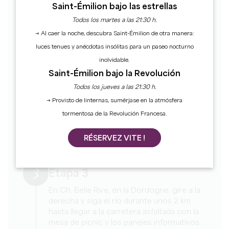
Rue de la Cité. Continúe recto durante 1,5
Saint-Émilion bajo las estrellas
km, pasando Ch. Caze Belleneuve y la señal
Todos los martes a las 21:30 h.
«rive Dordogne», hasta llegar al siguiente
→ Al caer la noche, descubra Saint-Émilion de otra manera:
cruce.
luces tenues y anécdotas insólitas para un paseo nocturno
2
inolvidable.
Etapa 2
Saint-Émilion bajo la Revolución
En el cruce, siga la señal de «belle rive»
Todos los jueves a las 21:30 h.
hacia la derecha y bordee el pequeño lago
→ Provisto de linternas, sumérjase en la atmósfera
a su izquierda (refugio de garzas y otras
tormentosa de la Revolución Francesa.
aves migratorias). A continuación, siga las
indicaciones hacia Ch. Vieux Belle Rive para
RÉSERVEZ VITE !
reincorporarse a la Dordoña.
3
Etapa 3
En Ch. Belle Rive, en la Dordogne, gire a la
derecha y siga el río durante unos 2 km
hasta llegar a la carretera asfaltada con la
mesa de picnic y los paneles informativos.