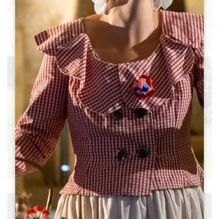
1
11
3
2
Leaflet
|
©
OpenStreetMap
contributors, Points © 2012 LINZ
Distancia : 9.9 km
Salida : SAINT-SULPICE-DE-FALEYRENS