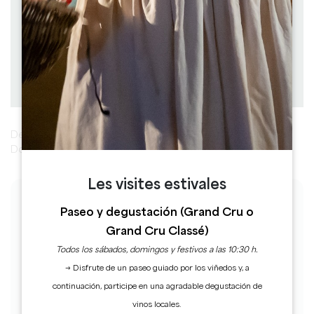
A pie
Duración: 2h
Dificultad : Medio
Descargar
PDF
PDF
GPX
Descubra Saint-Sulpice-de-Faleyrens, entre viñedos y la
Dordoña.
Les visites estivales
LAS ETAPAS
Paseo y degustación (Grand Cru o
Grand Cru Classé)
1
Etapa 1
Todos los sábados, domingos y festivos a las 10:30 h.
→ Disfrute de un paseo guiado por los viñedos y, a
Desde la iglesia, de espaldas a la entrada
continuación, participe en una agradable degustación de
principal y a la verja, gire a la derecha por el
cementerio y de nuevo a la derecha por la
vinos locales.