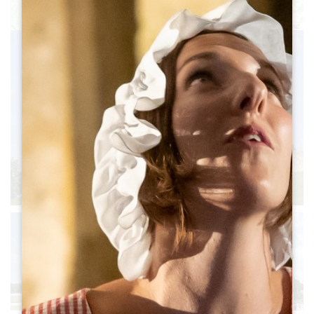
Leaflet
|
©
OpenStreetMap
contributors, Points © 2012 LINZ