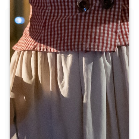
LAS ETAPAS
1
Etapa 1
Desde la iglesia de Lussac, tomar la calle
Thiers. En el cruce, gire a la derecha hacia
Puisseguin.
2
Etapa 2
Al salir de Lussac, en el garaje Renault, gire
a la derecha en dirección a Moulin Blanc y
Moulin Noir. Siga recto.
3
Etapa 3
En el stop de la D244 (Château Cassat a su