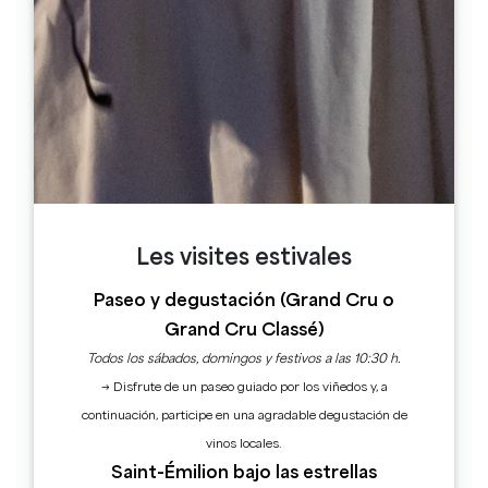
derecha), gire a la izquierda y tome la
primera desviación a la derecha.
4
Etapa 4
Tome la 1ª a la derecha antes de entrar en
Puisseguin. Atraviese el pueblo de Guillotin
y siga la carretera que se bifurca a la
izquierda.
Les visites estivales
5
Etapa 5
Paseo y degustación (Grand Cru o
En el siguiente cruce después de Guillotin,
Grand Cru Classé)
gire a la izquierda e inmediatamente a la
Todos los sábados, domingos y festivos a las 10:30 h.
derecha por la rue Jean Poitou.
→ Disfrute de un paseo guiado por los viñedos y, a
continuación, participe en una agradable degustación de
6
Etapa 6
vinos locales.
Saint-Émilion bajo las estrellas
En la señal de ceda el paso, gire a la