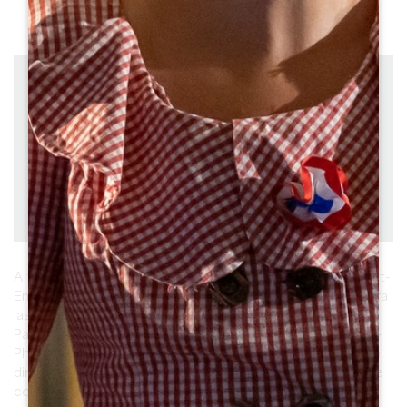
Ver todas las fotos
Distancia : 32 km
Salida : LUSSAC
Bicicleta
Duración: 3:00
Dificultad : Medio
Descargar
PDF
PDF
GPX
A través de las denominaciones Puisseguin y Lussac Saint-
Emilion, o Castillon y Francs Côtes de Bordeaux, descubra
las iglesias y castillos de la región de Lussac.
Para los más valientes, el bucle tiene 32 km y pasa por St-
Philippe d'Aiguille. Puede evitar los desvíos por St-Philippe
dirigiéndose directamente a St-Cibard (punto 12). El bucle
corto tiene 26 km.