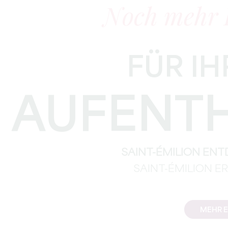
Noch mehr 
FÜR I
AUFENT
SAINT-ÉMILION EN
SAINT-ÉMILION E
MEHR 