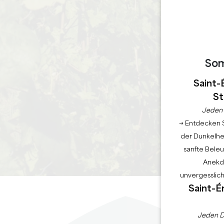
So
Saint-
St
Jeden 
→ Entdecken S
der Dunkelhei
sanfte Bele
Anekdo
unvergesslic
Saint-É
Jeden D