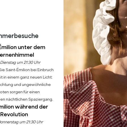
mmerbesuche
Émilion unter dem
ernenhimmel
Dienstag um 21:30 Uhr
ie Saint-Émilion bei Einbruch
t in einem ganz neuen Licht:
uchtung und ungewöhnliche
ten sorgen für einen
hen nächtlichen Spaziergang.
milion während der
Revolution
onnerstag um 21:30 Uhr