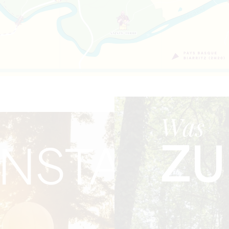
Was
ZU
NSTALTU