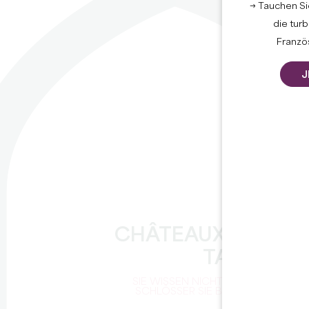
→ Tauchen Sie
die tur
Französ
J
CHÂTEAUX DES
TAGES
SIE WISSEN NICHT, WELCHE
SCHLÖSSER SIE BESUCHEN
SOLLEN?