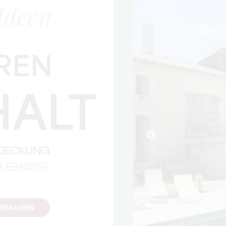
Ideen
HREN
HALT
TDECKUNG
RLEBNISSE
ERFAHREN