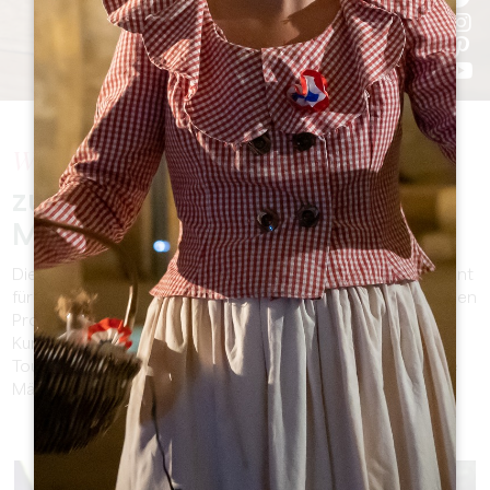
Willkommen
zu unserer Seite über die
Märkte des Grand Libournais.
Die malerische Region im Departement Gironde ist bekannt
für ihre lebhaften Märkte, auf denen eine Vielzahl von lokalen
Produkten, kulinarischen Köstlichkeiten und regionalem
Kunsthandwerk angeboten wird. Ob Sie Einwohner oder
Tourist sind, diese umfassende Liste wird Ihnen helfen, die
Märkte der Region zu entdecken.