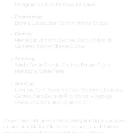
Pellegrue, Coutras, Périssac, Bergerac
Donnerstag
Branne, Lussac, Izon, Saint-André-de-Cubzac
Freitag
Monségur, Libourne, Gensac, Saint-Médard-de-
Guizières, Saint-André-de-Cubzac
Samstag
Sainte-Foy-la-Grande, Coutras, Rauzan, Pujols,
Montagne, Sainte-Terre
Sonntag
Libourne, Saint-Seurin-sur-l'Isle, Gardonne, Eynesse,
Guîtres, Saint-Denis-de-Pile, Vayres, Villegouge
(2ème dimanche de chaque mois)
Zögern Sie nicht, unsere Website regelmäßig zu besuchen,
um sich über Märkte (die Zeiten können je nach Saison