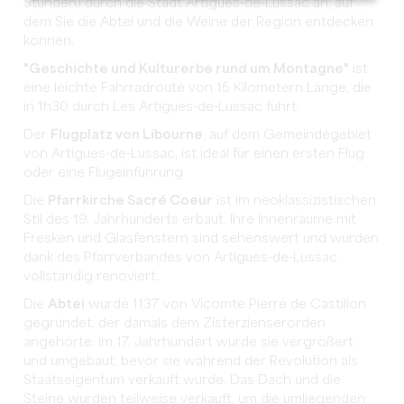
Stunden) durch die Stadt Artigues-de-Lussac an, auf
dem Sie die Abtei und die Weine der Region entdecken
können.
"Geschichte und Kulturerbe rund um Montagne"
ist
eine leichte Fahrradroute von 15 Kilometern Länge, die
in 1h30 durch Les Artigues-de-Lussac führt.
Der
Flugplatz von Libourne
, auf dem Gemeindegebiet
von Artigues-de-Lussac, ist ideal für einen ersten Flug
oder eine Flugeinführung.
Die
Pfarrkirche Sacré Coeur
ist im neoklassizistischen
Stil des 19. Jahrhunderts erbaut. Ihre Innenräume mit
Fresken und Glasfenstern sind sehenswert und wurden
dank des Pfarrverbandes von Artigues-de-Lussac
vollständig renoviert.
Die
Abtei
wurde 1137 von Vicomte Pierre de Castillon
gegründet, der damals dem Zisterzienserorden
angehörte. Im 17. Jahrhundert wurde sie vergrößert
und umgebaut, bevor sie während der Revolution als
Staatseigentum verkauft wurde. Das Dach und die
Steine wurden teilweise verkauft, um die umliegenden