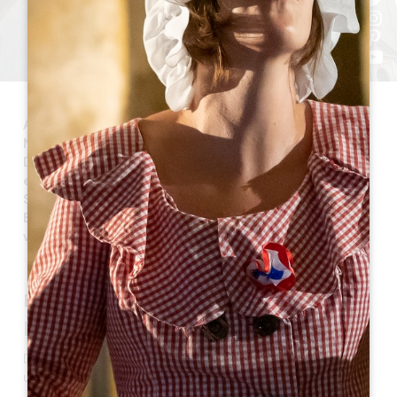
Artigues-de-Lussac ist eine Gemeinde des Kantons
Nord-Libourne und gehört zur Gemeinschaft der
Dörfer des Großraums Saint-Emilion. Ihr Gebiet
erstreckt sich über 1016 Hektar und liegt 5 km von
Saint-Emilion entfernt. Heute hat die Stadt 1.101
Einwohner, die Artiguais und Artiguaises genannt
werden.
EIN WENIG GESCHICHTE
Der Ursprung des Namens
Der Name Artigues ist ein Wort keltischen Ursprungs
und bedeutet "klar".