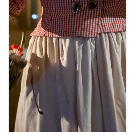
Geschichte
Während der Revolution bildete die Gemeinde Saint-
Pierre de Lussac die Stadt Lussac. Am 14. August 1869
wurde die Gemeinde Lussac aufgeteilt, um die Stadt
Artigues-de-Lussac zu bilden. Es handelt sich also um
eine jüngere Stadt, deren Geschichte mit der von
Lussac verwoben ist.
Das Gebiet von Artigues-de-Lussac war lange Zeit
besiedelt. Es ist bekannt, dass im Wald von Faize ein
keltischer Stamm lebte. Es gibt jedoch keine Überreste
oder materiellen Spuren von alten keltischen Altären, da
die Römer sich in der Region niederließen und alles
zerstörten, was mit der keltischen Religion zu tun hatte.
Seit dem 12. Jahrhundert begann sich das Dorf mit dem
Bau der Abtei und der Kirche von Faize zu entwickeln.
Die religiöse Gemeinschaft zog auch Laien an, die sich
in der Gegend niederließen, und die Bevölkerung
wuchs in den folgenden Jahrhunderten.