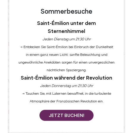
In der Zeit der Revolution wurde die Abtei jedoch als
Staatseigentum verkauft und die Kirche von Faize
Sommerbesuche
verschwand. Erst 1830 erlaubten die Behörden den
Bewohnern von Artigues den Bau einer neuen Kirche,
Saint-Émilion unter dem
die 1852 fertiggestellt wurde.
Sternenhimmel
Jeden Dienstag um 21:30 Uhr
EIN NATURERBE
→ Entdecken Sie Saint-Émilion bei Einbruch der Dunkelheit
Die Stadt wird von den Bächen De Lavie und Petit Palais
in einem ganz neuen Licht: sanfte Beleuchtung und
durchquert, insgesamt gibt es über 4 km Wasserwege
ungewöhnliche Anekdoten sorgen für einen unvergesslichen
entlang des Dorfes.
nächtlichen Spaziergang.
Saint-Émilion während der Revolution
WINEYARDS
Jeden Donnerstag um 21:30 Uhr
Die Haupteinnahmequelle der Stadt Artigues-de-Lussac
→ Tauchen Sie, mit Laternen bewaffnet, in die turbulente
ist heute der Weinbau, der Weine der Appellation
Atmosphäre der Französischen Revolution ein.
Bordeaux supérieur hervorbringt.
INTERESSANTE PUNKTE
JETZT BUCHEN!
Das Fremdenverkehrsamt des Großraums Saint-Emilion
bietet einen Wanderweg "Les Artigues-de-Lussac" (1,30