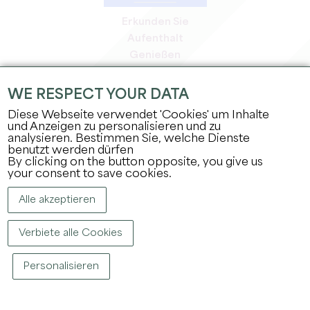
Erkunden Sie
Aufenthalt
Genießen
Tagesordnung
Profi-Bereich
WE RESPECT YOUR DATA
Bereich für Mitglieder
Diese Webseite verwendet 'Cookies' um Inhalte
Presse-Bereich
und Anzeigen zu personalisieren und zu
analysieren. Bestimmen Sie, welche Dienste
Jobs & Praktika
benutzt werden dürfen
Rechtliche Informationen
By clicking on the button opposite, you give us
Datenschutz
your consent to save cookies.
Alle akzeptieren
Verbiete alle Cookies
Personalisieren
COPYRIGHT ©
2026
BÜRO FÜR TOURISMUS DES GROSSEN SAINT-ÉMILIONNAIS