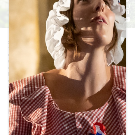
Saint-Sulpice-de-Faleyrens ist eine Stadt, die etwa
10 km entlang der Dordogne liegt und zum Kanton
Coteaux de Dordogne gehört. Sie ist eine von acht
Gemeinden des Gerichtsbezirks Saint-Emilion und
wurde 1999 von der Unesco wegen ihrer
historischen Weinbaulandschaft zum Weltkulturerbe
erklärt. Sie ist 1.817 Hektar groß und liegt 5 Kilometer
von Saint-Emilion entfernt. Die Stadt hat heute 1.379
Einwohner, die Saint-Sulpiciens genannt werden.
EIN BISSCHEN GESCHICHTE
Ursprung des Namens
Saint-Sulpice-de-Faleyrens ist nach dem gleichnamigen