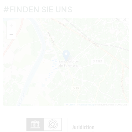
#FINDEN SIE UNS
+
−
Leaflet
|
©
OpenStreetMap
contributors, Points © 2012 LINZ