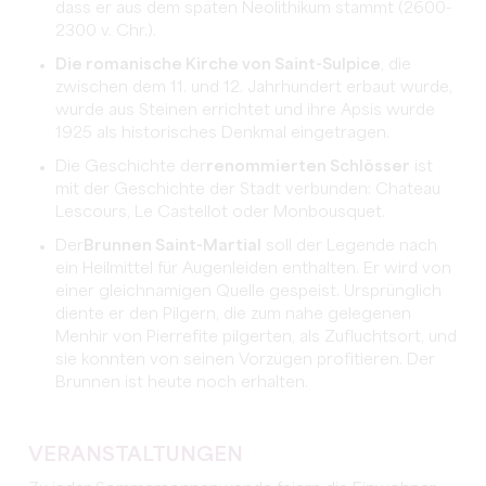
dass er aus dem späten Neolithikum stammt (2600-
2300 v. Chr.).
Die romanische Kirche von Saint-Sulpice
, die
zwischen dem 11. und 12. Jahrhundert erbaut wurde,
wurde aus Steinen errichtet und ihre Apsis wurde
1925 als historisches Denkmal eingetragen.
Die Geschichte der
renommierten Schlösser
ist
mit der Geschichte der Stadt verbunden: Chateau
Lescours, Le Castellot oder Monbousquet.
Der
Brunnen Saint-Martial
soll der Legende nach
ein Heilmittel für Augenleiden enthalten. Er wird von
einer gleichnamigen Quelle gespeist. Ursprünglich
diente er den Pilgern, die zum nahe gelegenen
Menhir von Pierrefite pilgerten, als Zufluchtsort, und
sie konnten von seinen Vorzügen profitieren. Der
Brunnen ist heute noch erhalten.
VERANSTALTUNGEN