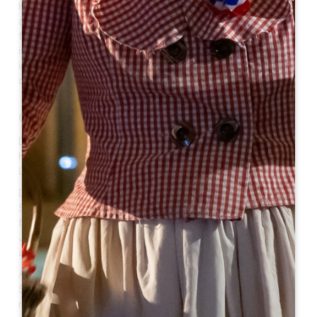
Heiligen benannt und eine Hommage an einen Bischof
aus dem 7. Jahrhundert. Er kommt auch von Faleiro,
faleyre in Okzitanisch, "Farn". Dieser Bezug auf den Farn
ist auf die einst wilden Wälder der Stadt zurückzuführen,
in denen die Pflanze in Hülle und Fülle vorkam und aus
deren Asche die ersten Trinkgläser hergestellt wurden.
Geschichte
Das Vorhandensein eines Menhirs in der Nähe des
Hafens von Pierrefitte zeugt von einer Besiedlung des
Landes seit der Jungsteinzeit vor etwa 4.000 Jahren.
Die Geschichte des Dorfes ist eng mit der des
Schlosses Lescours verbunden, in dem der
französische König Heinrich von Navarra im 16.
Jahrhundert Zuflucht fand. Die Legende besagt, dass
auch Ludwig XIV. dort Zuflucht suchte.
Außerdem wurde der Hafen des Dorfes zum Hafen von
Saint-Emilion, von dem aus Weinfässer über Bordeaux
nach Rom oder London exportiert wurden.