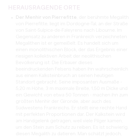
HERAUSRAGENDE ORTE
Der Menhir von Pierrefitte
, der berühmte Megalith
von Pierrefitte, liegt im Dordogne-Tal, an der Straße
von Saint-Sulpice-de-Faleyrens nach Libourne. Im
Gegensatz zu anderen in Frankreich verzeichneten
Megalithen ist er gemeißelt. Es handelt sich um
einen monolithischen Block, der das Ergebnis einer
riesigen kollektiven Arbeit der neolithischen
Bevölkerung ist. Die Erbauer dieses
beeindruckenden Felsens haben ihn wahrscheinlich
aus einem Kalksteinbruch an seinen heutigen
Standort gebracht. Seine imposanten Ausmaße -
5,20 m Höhe, 3 m maximale Breite, 1,50 m Dicke und
ein Gewicht von etwa 50 Tonnen - machen ihn zum
größten Menhir der Gironde, aber auch des
Südwestens Frankreichs. Er stellt eine rechte Hand
mit perfekten Proportionen dar. Der Kalkstein wird
am Handgelenk getragen, weil viele Pilger kamen,
um den Stein zum Schutz zu reiben. Es ist schwierig,
diesen Megalith zu datieren. Man schätzt jedoch,