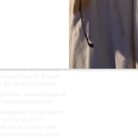
 Hektar Wald vermachte, um
haffen. Auch der Generalarzt
is Faure, ist eine wichtige
dizin.
TURERBE
 der aus einer Reihe von
ateaus, auf dem sich die
ein herrlicher Blick. Vom
uf das Tal der Dordogne.
 Flüsse, der wichtigste ist
 Meeresspiegel liegt.
s Waldgebiet von 38 Hektar.
ch und von großem
de dieses Gebiet in das
gischem Interesse, Fauna