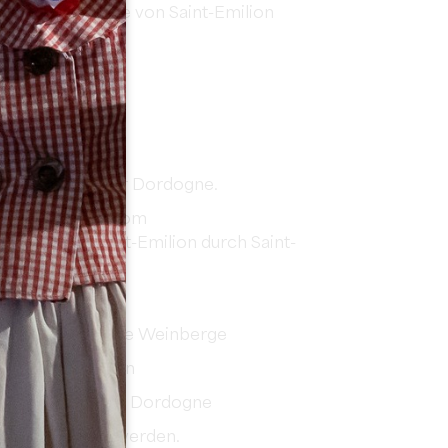
r die Weinberge von Saint-Emilion
TES
 über das Tal der Dordogne.
rwege wurden vom
roßraums Saint-Emilion durch Saint-
egt:
d Hügel
ordogne und seine Weinberge
te Architekturen
nbergen und der Dordogne
runtergeladen werden.