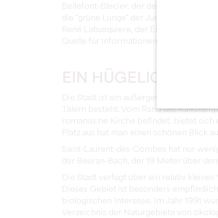
Bellefont-Blecier, der der Stadt 1918 18
die "grüne Lunge" der Jurisdiktion zu sc
René Labusquiere, der Enkel von Jean-Lou
Quelle für Informationen über Tropenme
EIN HÜGELIGES NA
Die Stadt ist ein außergewöhnlicher Ort,
Tälern besteht. Vom Rand des Kalksteinpl
romanische Kirche befindet, bietet sich 
Platz aus hat man einen schönen Blick a
Saint-Laurent-des-Combes hat nur wenige
der Beuran-Bach, der 19 Meter über dem
Die Stadt verfügt über ein relativ kleine
Dieses Gebiet ist besonders empfindli
biologischen Interesse. Im Jahr 1991 wur
Verzeichnis der Naturgebiete von ökolo