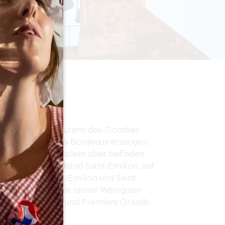
mbes
et kann Saint-Laurent-des-Combes
ppellationen des Bordeaux erzeugen,
 Supérieur. Vor allem aber befinden
iet der Jurisdiktion Saint-Emilion, auf
ionen AOC Saint-Emilion und Saint-
 werden. Mehrere seiner Weingüter
nds Cru Classés und Premiers Grands