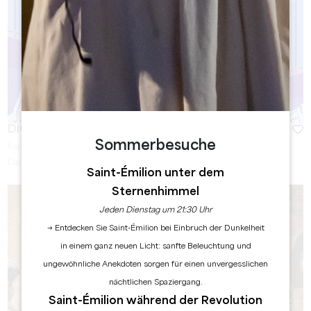
DIGITAL ESCAPADE
Sommerbesuche
Kapazität :
6 Person(en)
Dauer :
1h30 - 2h
Saint-Émilion unter dem
Sternenhimmel
Jeden Dienstag um 21:30 Uhr
→ Entdecken Sie Saint-Émilion bei Einbruch der Dunkelheit
in einem ganz neuen Licht: sanfte Beleuchtung und
ungewöhnliche Anekdoten sorgen für einen unvergesslichen
nächtlichen Spaziergang.
Saint-Émilion während der Revolution