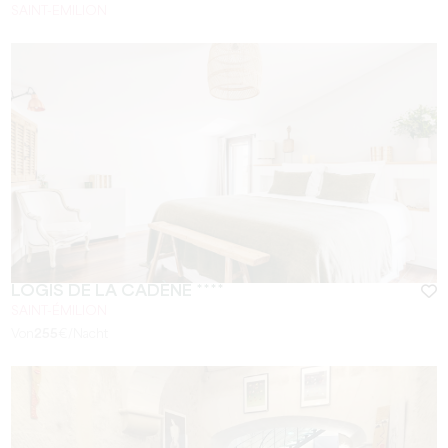
SAINT-EMILION
LOGIS DE LA CADÈNE ****
SAINT-ÉMILION
Von
255
€/Nacht