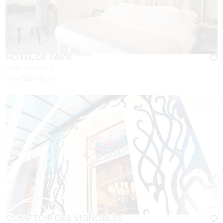
HÔTEL DE PAVIE *****
SAINT-ÉMILION
Von
495
€/Nacht
COMPTOIR DES VIGNOBLES