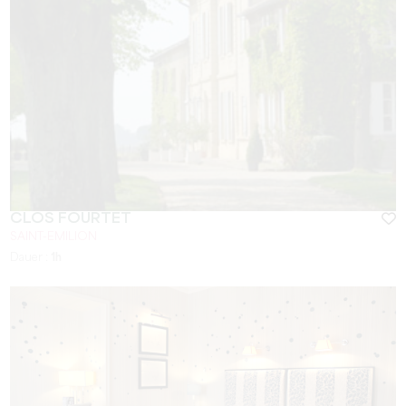
CLOS FOURTET
SAINT-EMILION
Dauer :
1h