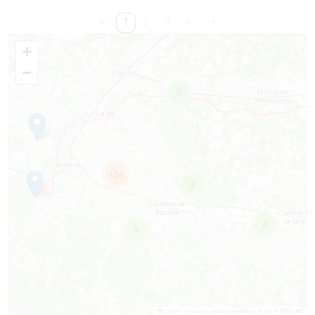
1
2
3
4
+
−
3
134
2
2
9
Leaflet
|
©
OpenStreetMap
contributors, Points © 2012 LINZ