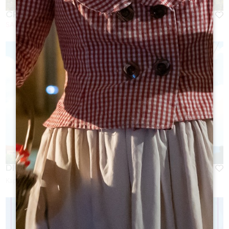
CRUS ET CHÂTEAUX
SAINT-EMILION
DIGITAL ESCAPADE
Kapazität :
6 Person(en)