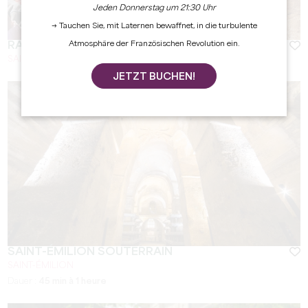
Jeden Donnerstag um 21:30 Uhr
→ Tauchen Sie, mit Laternen bewaffnet, in die turbulente
RACONTE-MOI SAINT-ÉMILION
Atmosphäre der Französischen Revolution ein.
SAINT-ÉMILION
JETZT BUCHEN!
SAINT-ÉMILION SOUTERRAIN
SAINT-ÉMILION
Dauer :
45 min à 1 heure