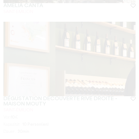
AMELIA CANTA
SAINT-EMILION
DÉGUSTATION DÉCOUVERTE RIVE DROITE -
MAISON MOUTY
SAINT-ÉMILION
Von
10
€
Kapazität :
10 Person(en)
Dauer :
30min