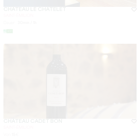
CHÂTEAU LE CHATELET
SAINT-ÉMILION
Dauer :
30min / 1h
CHÂTEAU CADET BON
SAINT-ÉMILION
Von
15
€