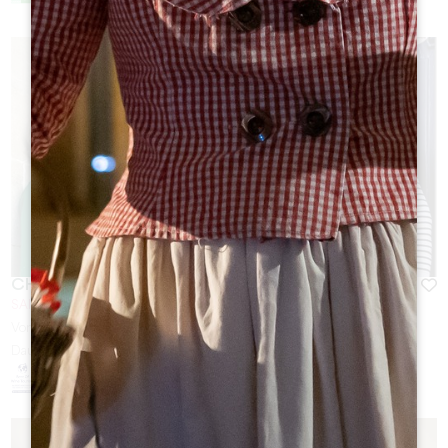
CHÂTEAU GUADET
SAINT-EMILION
Von
20
€
Dauer :
45min - 1h