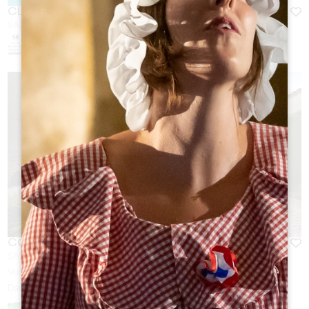
CLOÎTRE DES CORDELIERS - BAR À VINS
SAINT-ÉMILION
COUVENT DES JACOBINS
SAINT-EMILION
Von
28
€
Dauer :
1h à 2h30