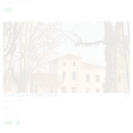
Dauer :
45 min
CHÂTEAU FONROQUE
SAINT-EMILION
Von
25
€
Dauer :
1h