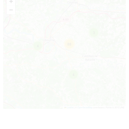
+
−
3
88
4
4
Leaflet
|
©
OpenStreetMap
contributors, Points © 2012 LINZ