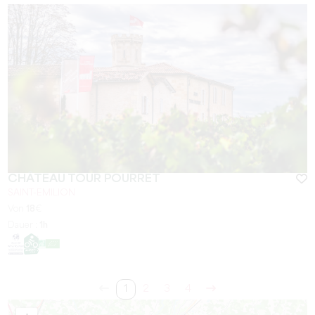
CHÂTEAU TOUR POURRET
SAINT-EMILION
Von
18
€
Dauer :
1h
1
2
3
4