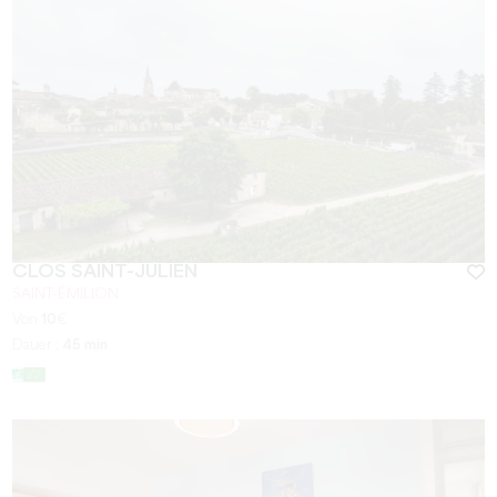
CLOS SAINT-JULIEN
SAINT-ÉMILION
Von
10
€
Dauer :
45 min