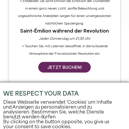
→ Entdecken Sie Saint-Émilion bei Einbruch der Dunkelheit
in einem ganz neuen Licht: sanfte Beleuchtung und
ungewöhnliche Anekdoten sorgen für einen unvergesslichen
nächtlichen Spaziergang.
Saint-Émilion während der Revolution
Jeden Donnerstag um 21:30 Uhr
→ Tauchen Sie, mit Laternen bewaffnet, in die turbulente
Atmosphäre der Französischen Revolution ein.
Erkunden Sie
JETZT BUCHEN!
Aufenthalt
Genießen
Tagesordnung
Profi-Bereich
WE RESPECT YOUR DATA
Bereich für Mitglieder
Diese Webseite verwendet 'Cookies' um Inhalte
Presse-Bereich
und Anzeigen zu personalisieren und zu
analysieren. Bestimmen Sie, welche Dienste
Jobs & Praktika
benutzt werden dürfen
Rechtliche Informationen
By clicking on the button opposite, you give us
Datenschutz
your consent to save cookies.