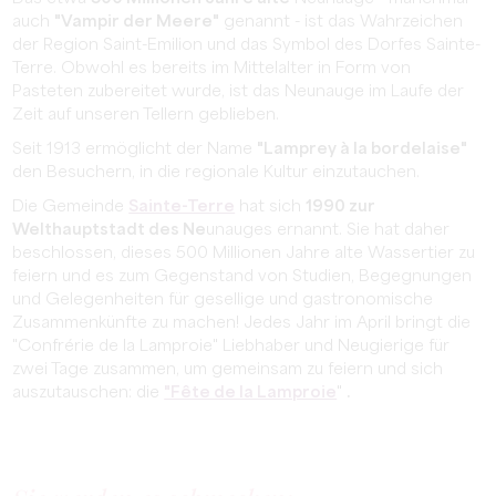
auch
"Vampir der Meere"
genannt - ist das Wahrzeichen
der Region Saint-Emilion und das Symbol des Dorfes Sainte-
Terre. Obwohl es bereits im Mittelalter in Form von
Pasteten zubereitet wurde, ist das Neunauge im Laufe der
Zeit auf unseren Tellern geblieben.
Seit 1913 ermöglicht der Name
"Lamprey à la bordelaise"
den Besuchern, in die regionale Kultur einzutauchen.
Die Gemeinde
Sainte-Terre
hat sich
1990 zur
Welthauptstadt des Ne
unauges ernannt. Sie hat daher
beschlossen, dieses 500 Millionen Jahre alte Wassertier zu
feiern und es zum Gegenstand von Studien, Begegnungen
und Gelegenheiten für gesellige und gastronomische
Zusammenkünfte zu machen! Jedes Jahr im April bringt die
"Confrérie de la Lamproie" Liebhaber und Neugierige für
zwei Tage zusammen, um gemeinsam zu feiern und sich
auszutauschen: die
"Fête de la Lamproie
"
.