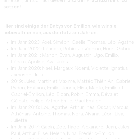
anreisen, um sich auf diesen
"Sitz der Fruchtbarkeit" zu
setzen!
Hier sind einige der Babys von Emilion, wie wir sie
liebevoll nennen, aus den letzten Jahren:
Im Jahr 2023: Axel, Siméon, Gaëlle, Thomas, Léo, Agathe
Im Jahr 2022 : Léandre, Robin, Joséphine, Henri, Gabriel
Im Jahr 2021 : Manon, Evan, Augustin, Ugo, Emilio,
Lénaïc, Apoline, Ava, Jules
Im Jahr 2020: Nael, Margaux, Noemi, Violette, Ignatius
Jameson, Julia
2019: Jules, Martin et Maxime, Mattéo Thiên An, Gabriel,
Ryden, Emiliano, Emilie, Jenna, Elisa, Maëlle, Emilie et
Gabriel-Émilion, Léo, Eloan, Robin, Emma, Déva et
Céleste, Felipe, Arthur Emile, Maël Emilion
Im Jahr 2018: Lou, Agathe, Arthur, Ines, Oscar, Marcus,
Athénaïs, Antoine, Thomas, Nora, Aiyana, Léon, Lisa,
Juliette
Im Jahr 2017: Gabin, Zoe, Tiago, Alexandre, Jean, Jules,
Paul, Arthur, Elise, Helena, Nina, Frédéric-Emilion