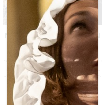
DIE GRÖSSTE M
ONOLITHISCHE KIRCHE IN E
UROPA!
ENTDECKEN SIE DIE GESCHICHTE
38 m lang und 12 m hoch: Die monolithische Kirche - d. h. aus
einem einzigen Steinblock gebaut - ist auf jeden Fall einen
Besuch wert. Geschichten und Legenden vermischen sich in
diesem unglaublichen Monument: Sie müssen es sehen, um es
zu glauben!