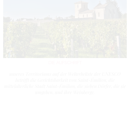
DIE AUFSCHRIFT
unseres Territoriums auf der Welterbeliste der UNESCO
betrifft die Gerichtsbarkeit von Saint-Émilion, die
mittelalterliche Stadt Saint-Émilion, die sieben Dörfer, die sie
umgeben, und ihre Weinberge.