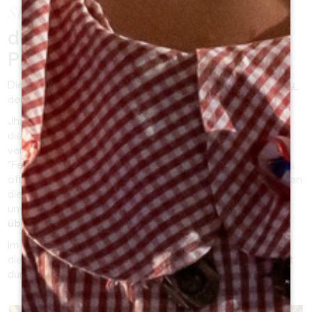
Sie werden beeindruckt sein:
durch seine gigantischen
Proportionen!
Die monolithische Kirche ist ein
unterirdischer Sakralbau
,
der zu Beginn des 12.
Jh. gegraben wurde. Wenn sie sich dem Besucher durch
die Position eines 68 m hohen Glockenturms offenbart,
verbirgt sie sich dann hinter der Eleganz von drei großen
"Fenstern" in der Fassade und einem gotischen Portal, das
oft verschlossen ist (denn
nur mit einer Führung
kann man
diese unterirdische Kirche betreten und ein
unvergessliches Erlebnis haben).
Die Kirche ist ebenso
überraschend wie zerbrechlich!
Im Herzen der Stadt erinnert die monolithische Kirche an
die religiöse Aktivität der Stadt im Mittelalter und fasziniert
durch ihre
ungewöhnliche Gestaltung.