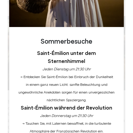
Leaflet
Sommerbesuche
Saint-Émilion unter dem
Sternenhimmel
Jeden Dienstag um 21:30 Uhr
→ Entdecken Sie Saint-Émilion bei Einbruch der Dunkelheit
in einem ganz neuen Licht: sanfte Beleuchtung und
ungewöhnliche Anekdoten sorgen für einen unvergesslichen
nächtlichen Spaziergang.
Sur un site grandiose, scénario et musique originale
Saint-Émilion während der Revolution
donnent tout leur sens à la Grande Histoire.
Grâce aux nombreux jeux de lumière, on se retrouve
Jeden Donnerstag um 21:30 Uhr
alternativement dans l'intimité d'un cloître, au cœur d'un
→ Tauchen Sie, mit Laternen bewaffnet, in die turbulente
grand marché ou sur un grand champ de bataille.
Atmosphäre der Französischen Revolution ein.