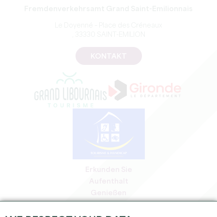
Fremdenverkehrsamt Grand Saint-Emilionnais
Le Doyenné – Place des Créneaux
, 33330 SAINT-EMILION
KONTAKT
Erkunden Sie
Aufenthalt
Genießen
Tagesordnung
Profi-Bereich