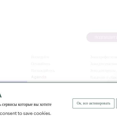
ПОДПИШИТЕ
Исследуйте
Зона профессио
Оставайтесь
Зона для участн
Наслаждайтесь
Зона для прессы
Agenda
Вакансии и ста
A
Ок, все активировать
ь сервисы которые вы хотите
 consent to save cookies.