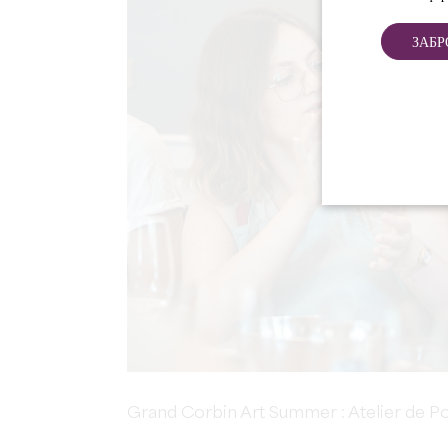
ЗАБР
Grand Corbin Art Summer : Atelier de Po