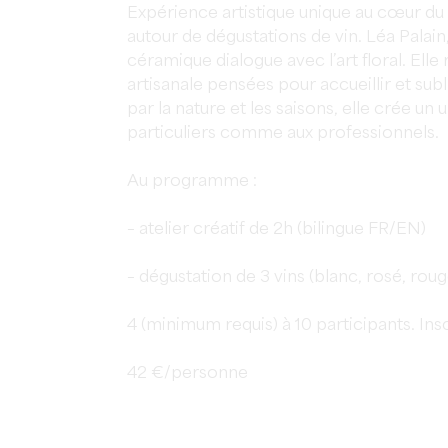
Expérience artistique unique au cœur du v
autour de dégustations de vin. Léa Palain
céramique dialogue avec l’art floral. Elle r
artisanale pensées pour accueillir et subl
par la nature et les saisons, elle crée un
particuliers comme aux professionnels.
Au programme :
– atelier créatif de 2h (bilingue FR/EN)
– dégustation de 3 vins (blanc, rosé, rou
4 (minimum requis) à 10 participants. Insc
42 €/personne