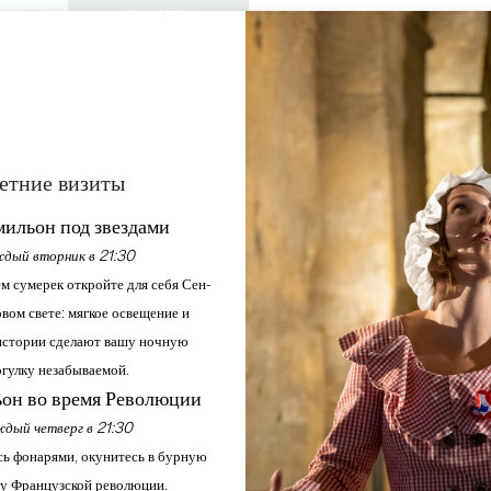
КУРСИИ
СЕМИНАРЫ
ДОСТУП ДЛЯ 
0
Корзина
Мой выбо
ЯЗЫК
RU
АЖДАЙТЕСЬ
ПОВЕСТКА ДНЯ
ЭТО ЛЕТО
ЗАМКИ ДЛЯ ПОСЕЩЕНИЯ
МЕСТНЫЕ ЖЕМЧУЖИНЫ
 ART SUMMER : ATELI
етние визиты
ильон под звездами
дый вторник в 21:30
Главная
Повестка дня
Grand Corbin Art Summer : Atelier de Poterie
м сумерек откройте для себя Сен-
вом свете: мягкое освещение и
стории сделают вашу ночную
гулку незабываемой.
он во время Революции
дый четверг в 21:30
ь фонарями, окунитесь в бурную
у Французской революции.