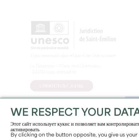
Туристический офис «Гран-Сен-Эмильонне»
Le Doyenné — Place des Créneaux,
, 33330 СЕН-ЭМИЛИОН
СВЯЖИТЕСЬ С НАМИ
WE RESPECT YOUR DAT
Этот сайт использует кукис и позволяет вам контролироват
активировать
By clicking on the button opposite, you give us your