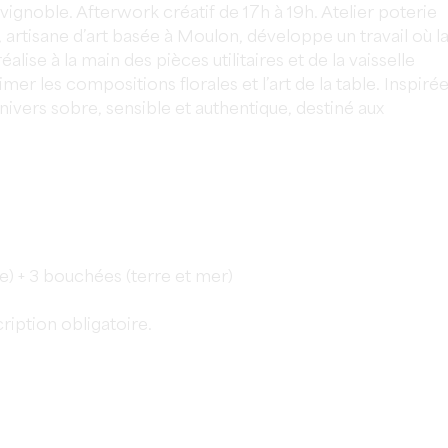
ignoble. Afterwork créatif de 17h à 19h. Atelier poterie
, artisane d’art basée à Moulon, développe un travail où l
éalise à la main des pièces utilitaires et de la vaisselle
imer les compositions florales et l’art de la table. Inspiré
 univers sobre, sensible et authentique, destiné aux
ge) + 3 bouchées (terre et mer)
ription obligatoire.