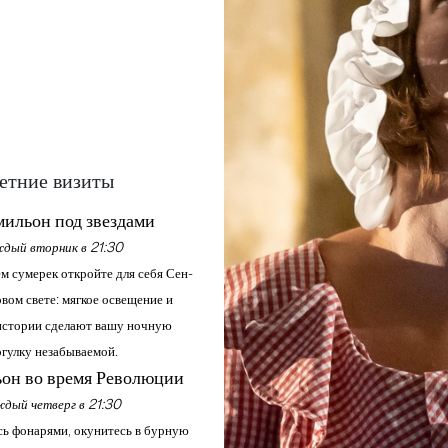
етние визиты
ильон под звездами
дый вторник в 21:30
м сумерек откройте для себя Сен-
вом свете: мягкое освещение и
стории сделают вашу ночную
гулку незабываемой.
он во время Революции
дый четверг в 21:30
ь фонарями, окунитесь в бурную