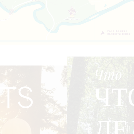
Что
ЧТ
TS
ДЕ