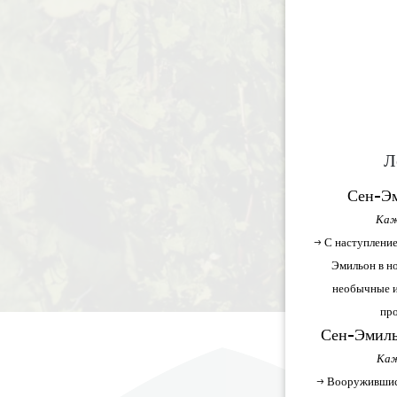
Л
Сен-Эм
Каж
→ С наступление
Эмильон в но
необычные и
про
Сен-Эмиль
Каж
→ Вооружившис