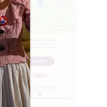
Leaflet
La Côte Braisée
3, rue du Tertre de la Tente
33330 SAINT-EMILION
RESERVE
05 57 24 79 65
06 08 25 14 51
restaurant.lacotebraisee@wanadoo.fr