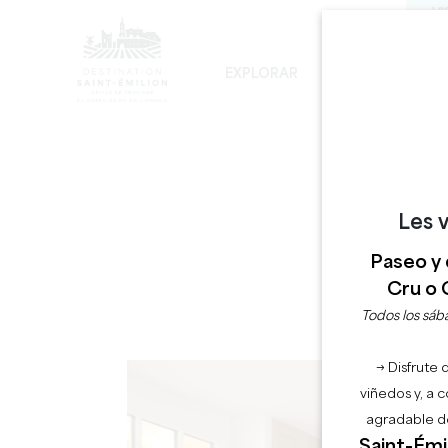
VI
EXPLORAR
PERMANECER
LOS INEVITABLES
DESARROLLO SOSTENIBLE
LA VISITA DE LA IGLESIA MONOLÍTICA
Les v
Paseo y 
Cru o 
Todos los sába
→ Disfrute 
viñedos y, a 
agradable de
Saint-Émil