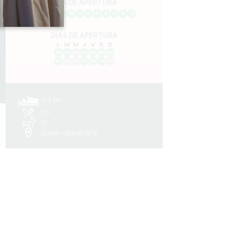
MES DE APERTURA
E
F
M
A
M
J
J
A
S
O
N
D
DÍAS DE APERTURA
L
M
M
J
V
S
D
AM
AM
AM
AM
AM
AM
AM
PM
PM
PM
PM
PM
PM
PM
0.3 km
70
10
Copiar código GPS