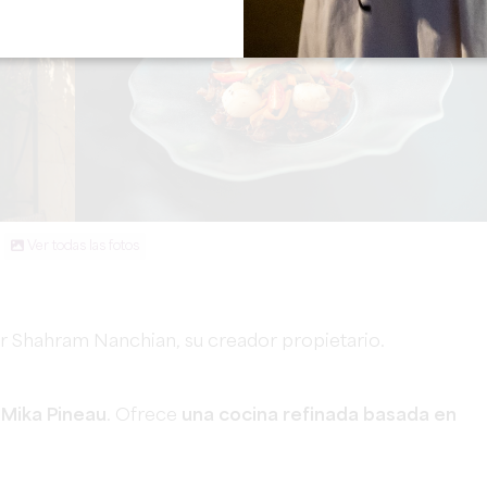
Ver todas las fotos
 Shahram Nanchian, su creador propietario.
:
Mika Pineau
. Ofrece
una cocina refinada basada en