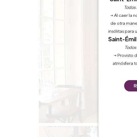
Todos l
→ Al caer la 
de otra mane
insólitas para
Saint-Émil
Todos l
→ Provisto d
atmósfera t
R