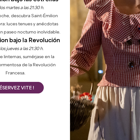
os martes a las 21:30 h.
noche, descubra Saint-Émilion
ra: luces tenues y anécdotas
 un paseo nocturno inolvidable.
ion bajo la Revolución
os jueves a las 21:30 h.
e linternas, sumérjase en la
ormentosa de la Revolución
Francesa.
ÉSERVEZ VITE !