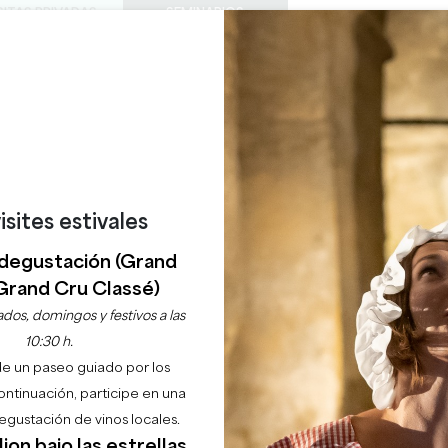
SITAS PRIVADAS
SEMINARIOS
0
Cesta
Météo
Mi sel
IDIOMA
DISFRUTAR
AGENDA
ESTE VERANO
ES
BODEGAS A VISITAR
JOYAS LOCALES
22 RAZONES PARA VENIR
¿LLUEVE EN SAINT-ÉMILION?
LA CÔTE BRAISÉE
SAINT-EMILION
isites estivales
degustación (Grand
Inicio
Restaurant
La Côte Braisée
Grand Cru Classé)
dos, domingos y festivos a las
Descripción
Tarifas
Idiomas
Formas de pago
Servicios
10:30 h.
de un paseo guiado por los
continuación, participe en una
gustación de vinos locales.
ion bajo las estrellas