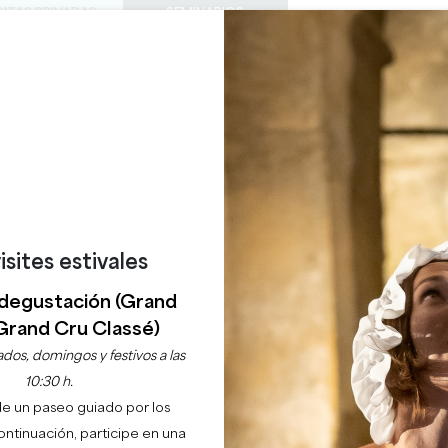
SITAS PRIVADAS
SEMINARIOS
0
Cesta
Météo
Mi sel
IDIOMA
DISFRUTAR
AGENDA
ESTE VERANO
ES
BODEGAS A VISITAR
JOYAS LOCALES
22 RAZONES PARA VENIR
¿LLUEVE EN SAINT-ÉMILION?
isites estivales
RANDS ÉVÉN
degustación (Grand
Grand Cru Classé)
Agenda
dos, domingos y festivos a las
10:30 h.
de un paseo guiado por los
continuación, participe en una