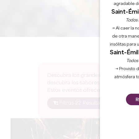
agradable de
Saint-Émil
Todos l
→ Al caer la 
de otra mane
insólitas para
Saint-Émil
Todos l
→ Provisto d
Descubra los grandes acontecimientos 
atmósfera t
descubra los sabores locales, disfru
Estos eventos ofrecen una auténtica i
R
Filtros 22 Resultado(s)