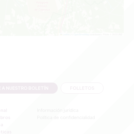
Leaflet
|
©
OpenStreetMap
contributors, Points © 2012 LINZ
E A NUESTRO BOLETÍN
FOLLETOS
onal
Información jurídica
mbros
Política de confidencialidad
sa
ticas