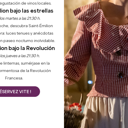
gustación de vinos locales.
ion bajo las estrellas
os martes a las 21:30 h.
noche, descubra Saint-Émilion
ra: luces tenues y anécdotas
 un paseo nocturno inolvidable.
Inicio
Agenda
Les grands événements
ion bajo la Revolución
os jueves a las 21:30 h.
e linternas, sumérjase en la
del Gran Saint-Émilion, un destino rico en tradiciones y f
ormentosa de la Revolución
te de las actividades deportivas y de otros muchos acont
Francesa.
nmersión en la cultura y el patrimonio de la región.
ÉSERVEZ VITE !
+
−