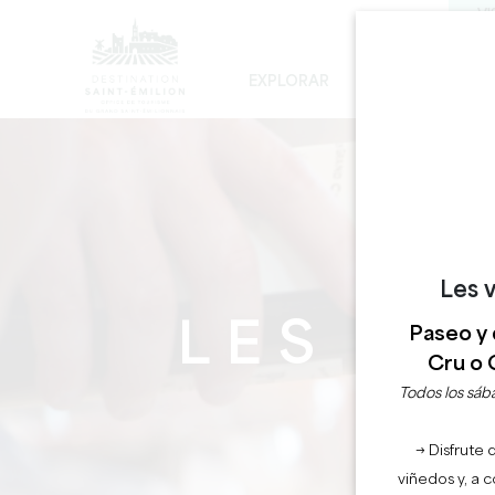
VI
EXPLORAR
PERMANECER
LOS INEVITABLES
DESARROLLO SOSTENIBLE
LA VISITA DE LA IGLESIA MONOLÍTICA
Les v
LES G
Paseo y 
Cru o 
Todos los sába
→ Disfrute 
viñedos y, a 