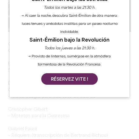
Todos los martes a las 21:30 h.
→ Al caer la noche, descubra Saint-Émilion de otra manera:
luces tenues y anécdotas insólitas para un paseo nocturno
inolvidable.
Saint-Émilion bajo la Revolución
Grandes Heures de Saint-Emilion: Cuarteto de cuerda
Todos los jueves a las 21:30 h.
Girard
→ Provisto de linternas, sumérjase en la atmósfera
El lunes 16 de noviembre en la iglesia Monolithe de
tormentosa de la Revolución Francesa.
Saint-Emilion.
RÉSERVEZ VITE !
En el programa:
Guillaume Lekeu
– Molto adagio para cuarteto de cuerda
Cristopher Gibert
– Motetes para la Cuaresma
Gabriel Fauré
– Réquiem (transcripción de Bertrand Richou)