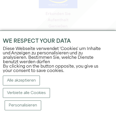
Erkunden Sie
Aufenthalt
Genießen
Tagesordnung
Profi-Bereich
WE RESPECT YOUR DATA
Bereich für Mitglieder
Diese Webseite verwendet 'Cookies' um Inhalte
Presse-Bereich
und Anzeigen zu personalisieren und zu
analysieren. Bestimmen Sie, welche Dienste
Jobs & Praktika
benutzt werden dürfen
Rechtliche Informationen
By clicking on the button opposite, you give us
Datenschutz
your consent to save cookies.
Alle akzeptieren
Verbiete alle Cookies
Personalisieren
COPYRIGHT ©
2026
BÜRO FÜR TOURISMUS DES GROSSEN SAINT-ÉMILIONNAIS