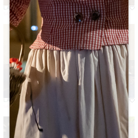
LA TABLE DE PAVIE **
SAINT-EMILION
LARD & BOUCHON
SAINT-EMILION