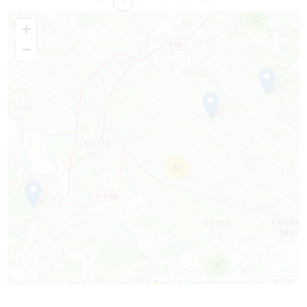
1
2
3
4
2
+
−
29
2
Leaflet
|
©
OpenStreetMap
contributors, Points © 2012 LINZ