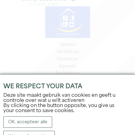
Verken
Verblijf op
Genieten
Agenda
Pro ruimte
Leden
WE RESPECT YOUR DATA
Pers ruimte
Deze site maakt gebruik van cookies en geeft u
Banen & stages
controle over wat u wilt activeren
Juridische informatie
By clicking on the button opposite, you give us
Privacybeleid
your consent to save cookies.
OK, accepteer alle