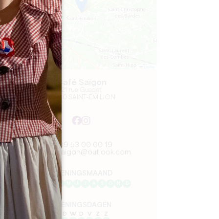
Leaflet
Café Saïgon
21 rue Guadet
33330 SAINT-EMILION
09 53 00 00 19
cafe.saigon@outlook.com
OPENINGSMAAND
J
F
M
A
M
J
J
A
S
O
N
D
OPENINGSDAGEN
M
D
W
D
V
Z
Z