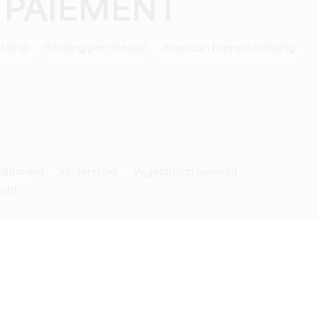
 PAIEMENT
taling
Betaling per cheque
American Express betaling
nditioning
Kinderstoel
Vegetarisch gerecht
echt