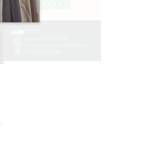
AM
AM
AM
AM
AM
AM
AM
PM
PM
PM
PM
PM
PM
PM
0.15 km
12.00-2.30 19.00-9.30
10 (rez-de-chaussée) & 28 (étage)
GPS-code kopiëren
e