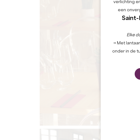
verlichting 
een onverg
Saint-
Elke d
→ Met lantaar
onder in de t