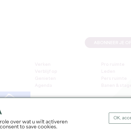
ABONNEER JE OP
Verken
Pro ruimte
Verblijf op
Leden
Genieten
Pers ruimte
Agenda
Banen & stag
A
OK, acce
ole over wat u wilt activeren
COPYR
 consent to save cookies.