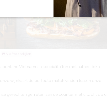
Alle foto's bekijken
, spontane Vietnamese specialiteiten met authentieke
 onze wijnkaart de perfecte match vinden tussen onze
onze gerechten genieten aan de counter met uitzicht op d