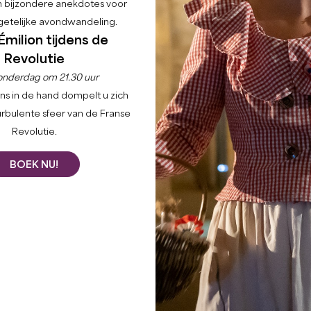
en bijzondere anekdotes voor
etelijke avondwandeling.
Émilion tijdens de
Revolutie
onderdag om 21.30 uur
ns in de hand dompelt u zich
urbulente sfeer van de Franse
Revolutie.
BOEK NU!