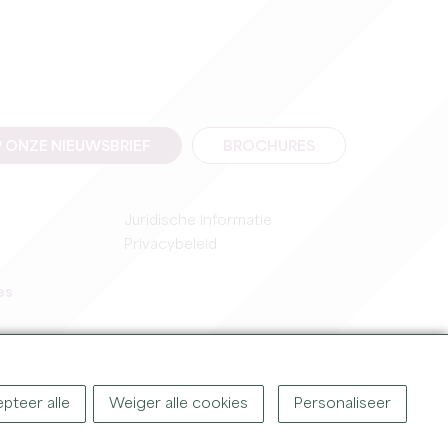
 ONZE NIEUWSBRIEF
BROCHURES
Juridische informatie
Privacybeleid
es
pteer alle
Weiger alle cookies
Personaliseer
IGHT ©
2026
OFFICE DE TOURISME DU GRAND SAINT-ÉMILIONNAIS