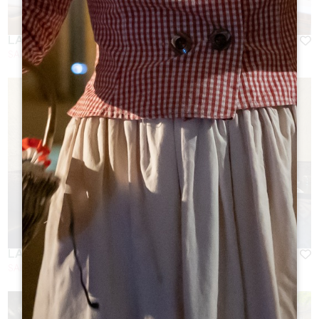
LA TABLE DE PAVIE **
SAINT-EMILION
LARD & BOUCHON
SAINT-EMILION