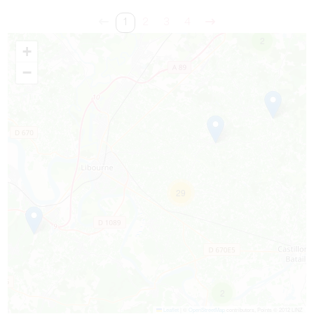
1
2
3
4
2
+
−
29
2
Leaflet
|
©
OpenStreetMap
contributors, Points © 2012 LINZ