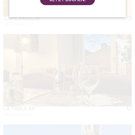
JETZT BUCHEN!
CAFÉ SAÏGON
SAINT-EMILION
LA TABLE 38
SAINT-ÉMILION