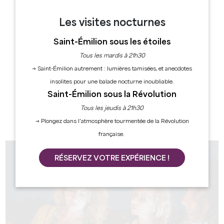
PATRIMOINE & ŒNOTOURISME
Inscrite au patrimoine mondial de l'humanité par
Les visites nocturnes
l'UNESCO, Saint-Émilion est l'une des plus belles cités
Saint-Émilion sous les étoiles
médiévales du Bordelais. Dégustations, visites de
châteaux, balades dans les vignes : l'histoire du Grand
Tous les mardis à 21h30
Saint-Emilionnais se savoure ici.
→ Saint-Émilion autrement : lumières tamisées, et anecdotes
insolites pour une balade nocturne inoubliable.
VISITES PATRIMOINE
Saint-Émilion sous la Révolution
VISITES DE PROPRIÉTÉS VITICOLES
Tous les jeudis à 21h30
→ Plongez dans l’atmosphère tourmentée de la Révolution
française.
RÉSERVEZ VOTRE EXPÉRIENCE !