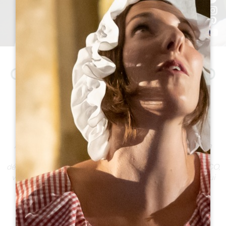
CET ÉTÉ, VIVEZ LE GRAND
SAINT-ÉMILIONNAIS
INTENSÉMENT
À 35 minutes de Bordeaux, le Grand Saint-Émilionnais se
transforme chaque été en territoire de saveurs, de
découvertes et de rencontres. Patrimoine mondial UNESCO,
vignobles en fête, villages animés : vivez des moments qui
comptent, près de chez vous.
L'AGENDA DE L'ÉTÉ