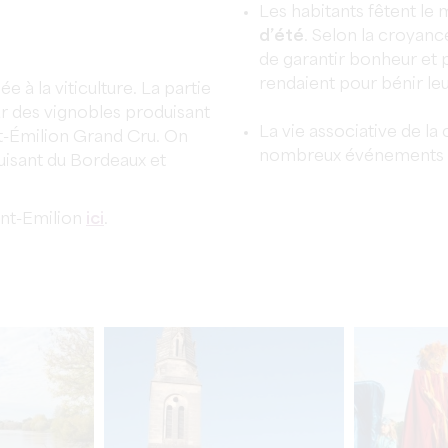
Les habitants fêtent le 
d’été
. Selon la croyance
de garantir bonheur et p
rendaient pour bénir le
e à la viticulture. La partie
 des vignobles produisant
La vie associative de l
int-Émilion Grand Cru. On
nombreux événements s
uisant du Bordeaux et
int-Emilion
ici
.