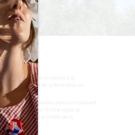
TÉRÊTS
e la commune sont propices à la
d, de la faune et de la flore liées au
isme a réalisé plusieurs parcours passant
ens disponibles ici (Entre vigne et
nt-Emilionnais; la Vallée de la
.