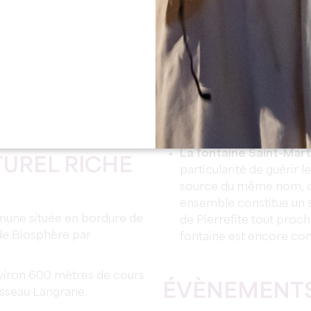
ndres, via Bordeaux.
L’église romane Saint-
ens témoignages
en pierre et dont l’absid
le menhir de Peyrefitte
Monuments Historiques
le plus grand d’Aquitaine,
ur duquel les habitants se
Des châteaux prestigi
ires, et même encore
commune : Châteaux Les
Monbousquet.
La fontaine Saint-Mart
TUREL RICHE
particularité de guérir 
source du même nom, on 
ensemble constitue un sa
mune située en bordure de
de Pierrefite tout proche
de Biosphère par
fontaine est encore co
viron 600 mètres de cours
ÉVÈNEMENT
isseau Langrane.