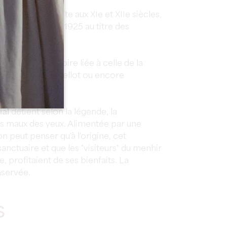
Sulpice
construite aux XIe et XIIe siècles,
e est inscrite en 1925 au titre des
.
eux
ont leur histoire liée à celle de la
cours, Le Castellot ou encore
ial
détient selon la légende, la
les maux des yeux. Alimentée par une
peut penser qu'à l'origine, cet
nctuaire et que les "visiteurs" du menhir
, profitaient de ses bienfaits. La
nservée.
S