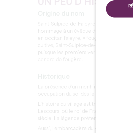
UN PEU D'HISTOIRE
R
Origine du nom
Saint-Sulpice-de-Faleyrens tire son nom
hommage à un évêque du VIIe siècle. Il t
en occitan faleyre, « fougère ». En effet,
cultivé, Saint-Sulpice-de-Faleyrens utilisa
puisque les premiers verres à boire sont 
cendre de fougère.
Historique
La présence d’un menhir au port de Pierr
occupation du sol dès le Néolithique, il y
L’histoire du village est très étroitement 
Lescours, où le roi de France, Henri de N
siècle. La légende prétend que Louis XIV y
Aussi, l’embarcadère du village est deven