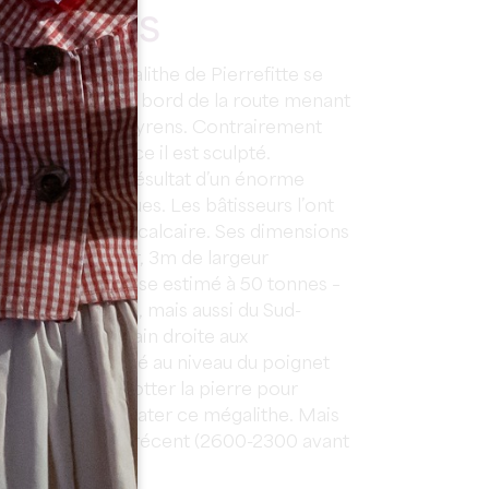
RQUABLES
te
, célèbre mégalithe de Pierrefitte se
e la Dordogne, au bord de la route menant
-Sulpice-de-Faleyrens. Contrairement
censés en France il est sculpté.
lithe, il est le résultat d’un énorme
ulations neolitiques. Les bâtisseurs l’ont
d’une carrière calcaire. Ses dimensions
5m20 de hauteur, 3m de largeur
eur et a une masse estimé à 50 tonnes –
enhir de Gironde, mais aussi du Sud-
eprésente une main droite aux
e calcaire est usé au niveau du poignet
s sont venus frotter la pierre pour
 est difficile de dater ce mégalithe. Mais
te du Néolithique récent (2600-2300 avant