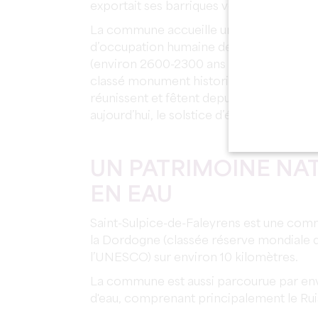
exportait ses barriques vers Rome ou Lo
La commune accueille un des plus anci
d’occupation humaine de la Juridiction : 
(environ 2600-2300 ans avant notre ère), 
classé monument historique en 1889, auto
réunissent et fêtent depuis des milléna
aujourd’hui, le solstice d’été.
UN PATRIMOINE NA
EN EAU
Saint-Sulpice-de-Faleyrens est une com
la Dordogne (classée réserve mondiale 
l’UNESCO) sur environ 10 kilomètres.
La commune est aussi parcourue par en
d'eau, comprenant principalement le Ru