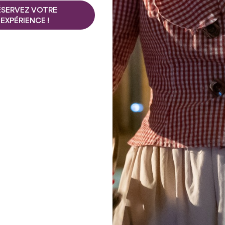
SITES REMA
ÉSERVEZ VOTRE
EXPÉRIENCE !
Le menhir de Pierrefit
 du Saint éponyme et en
dresse dans la vallée d
ient également de faleiro,
à Libourne depuis Saint
 autrefois boisé et peu
aux autres mégalithes re
it très tôt la fougère
Constitué d’un bloc mono
fabriqués à partir de
travail collectif des pop
probablement descendu 
imposantes - il mesure 
maximale, 1,5m d’épaiss
en font le plus grand m
efitte atteste une
Ouest de la France. Il r
 a 4 000 ans.
proportions parfaites. L
liée à celle du château de
car de nombreux pèlerin
avarre, se réfugie au XVIe
obtenir sa protection. Il
 trouva aussi asile.
il est probable qu’il da
notre ère).
u le port d’où Saint-Emilion