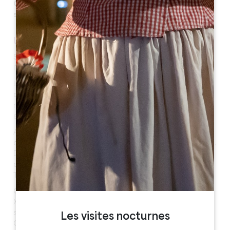
Communale, une école, une salle polyvalente, un
stade et enfin un terrain de tennis.
UN PEU D'HISTOIRE
Son nom lui vient du saint éponyme et du nom de
l’ancienne seigneurie d’Aighuile, sur laquelle elle s’étend.
Le village est placé sur un promontoire de la rive droite
de la Dordogne. Les premières marques de l’Homme,
remonte à l’Antiquité. En effet, un village fortifié gaulois
s’y était installé à cette époque.
Au Moyen-Age, c’est sur les anciennes fondations de
ce petit village, que la forteresse de l’Aiguilhe fut érigée.
Détruit, puis par la suite reconstruit, le château
d’Aiguilhe abrita notamment une commanderie de
Templiers au XIIIe siècle.
Quant à la seigneurie d’Aiguilhe elle-même, remonte au
XIIème siècle; à cette époque elle dépendait de la
seigneurie de Puynormand, située un peu plus au Nord-
Les visites nocturnes
Ouest.