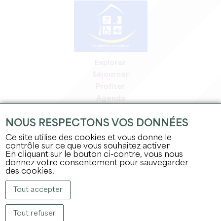
Explorer
Séjourner
Profiter
Agenda
Espace Pro
NOUS RESPECTONS VOS DONNÉES
Espace adhérents
Espace presse
Ce site utilise des cookies et vous donne le
contrôle sur ce que vous souhaitez activer
Emplois & stages
En cliquant sur le bouton ci-contre, vous nous
Mentions légales
donnez votre consentement pour sauvegarder
Politique de confidentialité
des cookies.
Tout accepter
Tout refuser