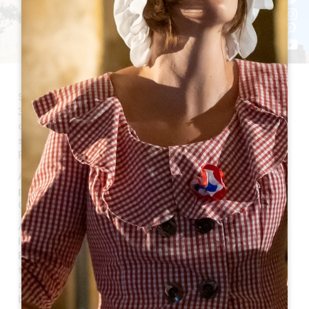
Saint Philippe d’Aiguilhe est une petite commune de
373 habitants située dans l’est du Libournais, dans le
canton des Coteaux de Dordogne. Ses habitants
sont appelés les Saints-Philippois ou les Saints-
Philipposes.
Avec une superficie de 587 hectares, elle est
principalement entourée du vignoble de Castillon
Côtes de Bordeaux et de Puisseguin.
A 13 km de Saint-Emilion, son bourg est traversé par
la voie départementale RD 123 reliant Castillon la
Bataille à St Seurin sur l’Isle. En son centre, on y
trouve l’église romane Saint-Philippe ainsi qu’une
activité de multi-services (épicerie, restaurant,
boulangerie), la Mairie, une Agence Postale