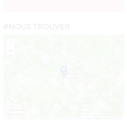
#NOUS TROUVER
+
−
Leaflet
|
©
OpenStreetMap
contributors, Points © 2012 LINZ