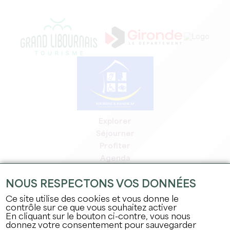
Explorer
Séjourner
Profiter
Agenda
Espace Pro
NOUS RESPECTONS VOS DONNÉES
Espace adhérents
Espace presse
Ce site utilise des cookies et vous donne le
contrôle sur ce que vous souhaitez activer
Emplois & stages
En cliquant sur le bouton ci-contre, vous nous
Mentions légales
donnez votre consentement pour sauvegarder