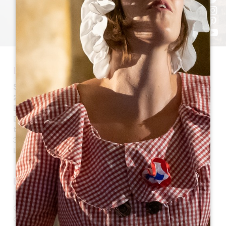
Le poumon vert de la Juridiction...
Saint-Laurent-des-Combes
est une commune de
262 habitants, faisant parti de la Juridiction de Saint
Emilion. Elle se situe dans le Canton des Coteaux de
Dordogne à 3km au Sud-Est de Saint-Emilion sur des
terrains hauts de plus de 300 m, sa superficie est de
386 hectares. Ses habitants sont appelés les Saints-
Laurentais.
UN PEU D'HISTOIRE
L’appellation « des Combes » provient de la forêt de «
Cumbis » (racine grecque « kumbe » signifiant cavité)
dans laquelle le moine Emilion y aurait installé son