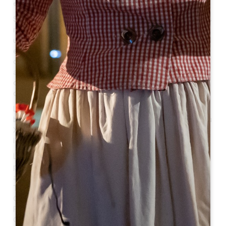
ermitage à l’époque des Sarrasins au VIIIe siècle.
Saint-Laurent-des-Combes a pris part à certains grands
moments de l’Histoire de France. Le 15 mai 1814 eut lieu
une grande fête en l’honneur du retour du roi Louis XVIII
et de la présence du duc d’Angoulême dans le
département, à cette occasion : « Le drapeau blanc est
arboré. Une messe solennelle, avec le Te Deum, est
célébrée. Un banquet réunit les habitants. Le soir, il y a
des danses et le bourg est illuminé ».
La vie du village se situait principalement autour du
bourg de l’église, mais au cours de la seconde moitié du
XIXe siècle, elle s’est déplacée au pied du coteau avec
l’arrivée du chemin de fer.
La commune a été marquée par quelques illustres
personnalités: Jean de Foix, beau-frère du roi Louis XII,
avec le Château de Candale. Raymond-Théodore
Troplong, président du Sénat (1852-1869), et le
Château Troplong Mondot. Le Professeur Jean-Louis
Faure, membre de l’Académie de Médecine, avec le
Château Bellefont-Blecier, a légué en 1918 à la