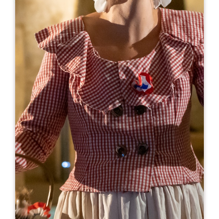
Leaflet
En
28€
Couvent des Jacobins
10 Rue Guadet - BP 81
33330 SAINT-EMILION
RESERVE
05 57 55 32 18
reception@couvent.wine
MES DE APERTURA
E
F
M
A
M
J
J
A
S
O
N
D
DÍAS DE APERTURA
L
M
M
J
V
S
D