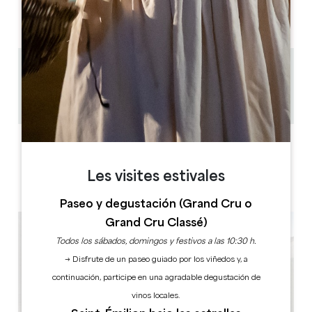
AM
AM
AM
AM
AM
AM
AM
PM
PM
PM
PM
PM
PM
PM
0.2 km
1h à 2h30
Copiar código GPS
ETIQUETAS
Les visites estivales
Paseo y degustación (Grand Cru o
Grand Cru Classé)
Todos los sábados, domingos y festivos a las 10:30 h.
→ Disfrute de un paseo guiado por los viñedos y, a
continuación, participe en una agradable degustación de
vinos locales.