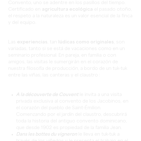
Convento, uno se adentre en los pasillos del tiempo.
Certificado en
agricultura ecológica
el pasado otoño,
el respeto a la naturaleza es un valor esencial de la finca
y del equipo.
Las
experiencias
, tan
lúdicas como originales
, son
variadas, tanto si se está de vacaciones como en un
seminario profesional. En pareja, en familia o con
amigos, las visitas le sumergirán en el corazón de
nuestra filosofía de producción, a bordo de un tuk-tuk
entre las viñas, las canteras y el claustro :
A la découverte de Couvent
le invita a una visita
privada exclusiva al convento de los Jacobinos, en
el corazón del pueblo de Saint-Émilion.
Comenzando por el jardín del claustro, descubrirá
toda la historia del antiguo convento dominicano,
que desde 1902 es propiedad de la familia Jean.
Dans les bottes du vigneron
le lleva en tuk-tuk a
través de los viñedos y le presenta el trabajo en el