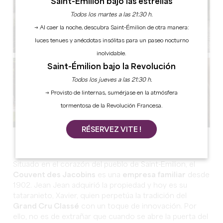
Saint-Émilion bajo las estrellas
Todos los martes a las 21:30 h.
→ Al caer la noche, descubra Saint-Émilion de otra manera:
luces tenues y anécdotas insólitas para un paseo nocturno
inolvidable.
Saint-Émilion bajo la Revolución
Todos los jueves a las 21:30 h.
→ Provisto de linternas, sumérjase en la atmósfera
tormentosa de la Revolución Francesa.
RÉSERVEZ VITE !
Ver todas las fotos
Situado en el corazón del pueblo de Saint-Emilion, el
Couvent des Jacobins
es una
empresa familiar
desde
1902. Jean Jean adquirió la propiedad y hoy es su
tataranieto, Xavier, quien perpetúa la tradición del
Grand Cru Classé
con un toque de innovación. Por
ello, no es de extrañar que cuando se abre la puerta del