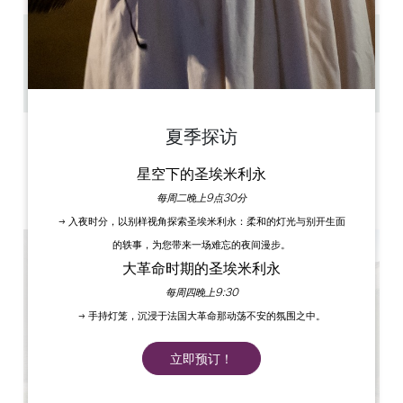
0.2 km
1h à 2h30
复制 GPS 代码
夏季探访
标签
星空下的圣埃米利永
每周二晚上9点30分
→ 入夜时分，以别样视角探索圣埃米利永：柔和的灯光与别开生面
的轶事，为您带来一场难忘的夜间漫步。
大革命时期的圣埃米利永
每周四晚上9:30
→ 手持灯笼，沉浸于法国大革命那动荡不安的氛围之中。
立即预订！