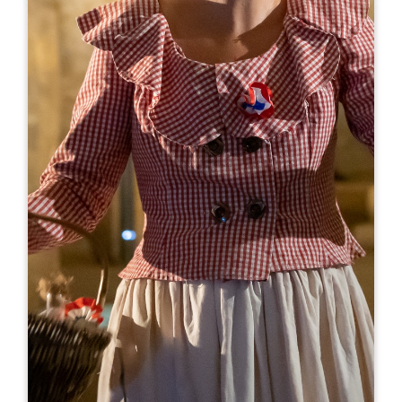
Leaflet
来自
28€
Couvent des Jacobins
10 Rue Guadet - BP 81
33330 SAINT-EMILION
05 57 55 32 18
reception@couvent.wine
开幕月份
一
二
三
四
五
六
七
八
九
十
十
十
开幕日
隆
星
星
星
星
星
星
AM
AM
AM
AM
AM
AM
AM
PM
PM
PM
PM
PM
PM
PM