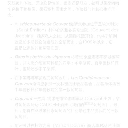
又新颖的体验。无论您是情侣、家庭还是朋友，都可以乘坐
嘟嘟
车
穿梭于葡萄园、采石场和回廊之间，体验我们的核心生产理
念。
A la
découverte de Couvent
邀请您参加位于圣埃米利永
（Saint-Émilion）村中心的雅各宾修道院（Couvent des
Jacobins）独家私人之旅。从回廊花园开始，您将了解到
这座前多明我会修道院的全部历史，自1902年以来，它一
直是让家族的葡萄酒庄园。
Dans les bottes du vigneron
将带
您
乘坐
嘟嘟车
穿越葡萄
园，并向您介绍葡萄种植的四季：冬季修剪、夏季提枝和摘
叶，当然还少不了采摘。
在乘坐
嘟嘟车
参观完葡萄园后，
Les Confidences de
Couvent
邀请您参加一次私密的比较品尝会，品尝
单体
酒窖
中年份较长和年份较短的第一款葡萄酒。
Couvent 三部曲 "
将带您乘坐
嘟嘟车
从 Couvent 出发，穿
第三款
过葡萄园到达 CALICEM 酒庄（我们的
葡萄酒）。最
后，您将在圣埃米利永葡萄园的壮丽景色中品尝我们的三款
葡萄酒。
您还可以在杜兹之家（Maison Douze）商店
单独品尝
庄园